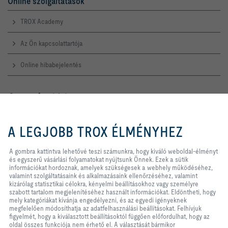
Online szolgáltatások
TROX Academy
Az Ön kapcsolattartója
Online hibabejelentés
Szerviz forródrót
TROX AUSTRIA + CEE GmbH
A gombra kattintva lehetővé teszi
Magyarországi Közvetlen
számunkra, hogy kiváló weboldal-
A LEGJOBB TROX ÉLMÉNYHEZ
Kereskedelmi Képviselete
élményt és egyszerű vásárlási
folyamatokat nyújtsunk Önnek.
Telefon +36 1 212 1211
Ezek a sütik információkat
A gombra kattintva lehetővé teszi számunkra, hogy kiváló weboldal-élményt
Kapcsolat
hordoznak, amelyek szükségesek
és egyszerű vásárlási folyamatokat nyújtsunk Önnek. Ezek a sütik
a webhely működéséhez, valamint
információkat hordoznak, amelyek szükségesek a webhely működéséhez,
szolgáltatásaink és alkalmazásaink
valamint szolgáltatásaink és alkalmazásaink ellenőrzéséhez, valamint
ellenőrzéséhez, valamint kizárólag
kizárólag statisztikai célokra, kényelmi beállításokhoz vagy személyre
A TROX A KÖZÖSSÉGI MÉDIÁBAN
statisztikai célokra, kényelmi
szabott tartalom megjelenítéséhez használt információkat. Eldöntheti, hogy
beállításokhoz vagy személyre
mely kategóriákat kívánja engedélyezni, és az egyedi igényeknek
szabott tartalom megjelenítéséhez
megfelelően módosíthatja az adatfelhasználási beállításokat. Felhívjuk
használt információkat. Eldöntheti,
figyelmét, hogy a kiválasztott beállításoktól függően előfordulhat, hogy az
hogy mely kategóriákat kívánja
oldal összes funkciója nem érhető el. A választását bármikor