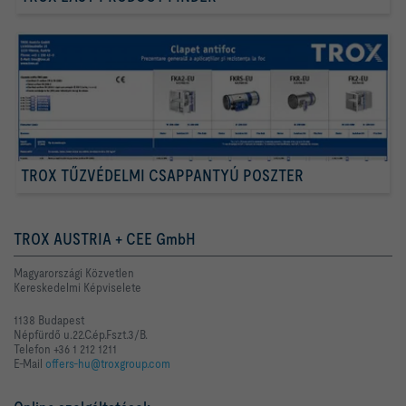
TROX TŰZVÉDELMI CSAPPANTYÚ POSZTER
TROX AUSTRIA + CEE GmbH
Magyarországi Közvetlen
Kereskedelmi Képviselete
1138 Budapest
Népfürdő u.22.C.ép.Fszt.3/B.
Telefon +36 1 212 1211
E-Mail
offers-hu@troxgroup.com