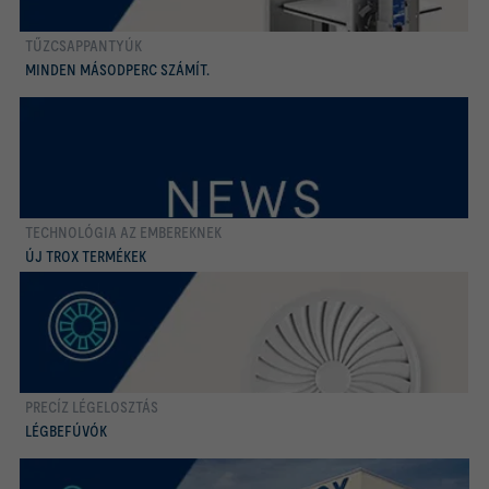
TŰZCSAPPANTYÚK
több
MINDEN MÁSODPERC SZÁMÍT.
TECHNOLÓGIA AZ EMBEREKNEK
több
ÚJ TROX TERMÉKEK
PRECÍZ LÉGELOSZTÁS
több
LÉGBEFÚVÓK