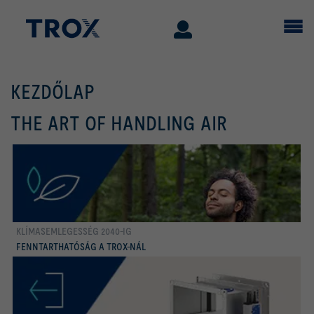
KEZDŐLAP
THE ART OF HANDLING AIR
KLÍMASEMLEGESSÉG 2040-IG
több
FENNTARTHATÓSÁG A TROX-NÁL