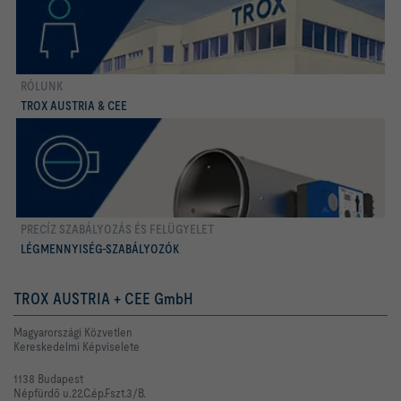
RÓLUNK
több
TROX AUSTRIA & CEE
PRECÍZ SZABÁLYOZÁS ÉS FELÜGYELET
több
LÉGMENNYISÉG-SZABÁLYOZÓK
TROX AUSTRIA + CEE GmbH
Magyarországi Közvetlen
Kereskedelmi Képviselete
1138 Budapest
Népfürdő u.22.C.ép.Fszt.3/B.