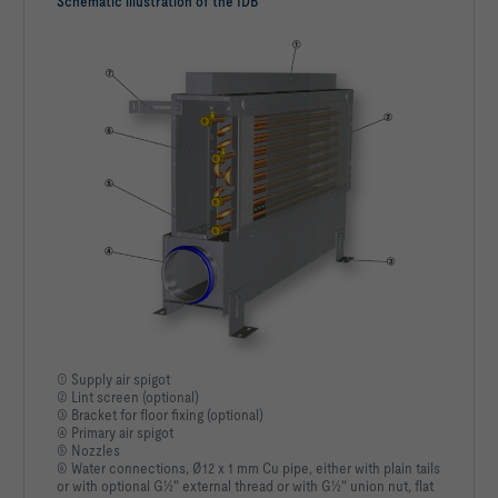
Schematic illustration of the IDB
① Supply air spigot
② Lint screen (optional)
③ Bracket for floor fixing (optional)
④ Primary air spigot
⑤ Nozzles
⑥ Water connections, Ø12 x 1 mm Cu pipe, either with plain tails
or with optional G½" external thread or with G½" union nut, flat