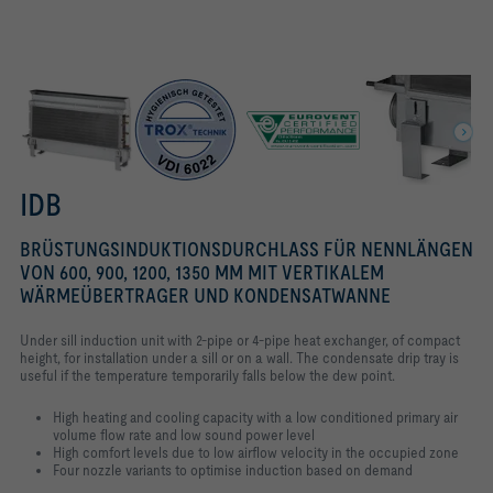
ROW OF NOZZLES
IDB
BRÜSTUNGSINDUKTIONSDURCHLASS FÜR NENNLÄNGEN
VON 600, 900, 1200, 1350 MM MIT VERTIKALEM
WÄRMEÜBERTRAGER UND KONDENSATWANNE
Under sill induction unit with 2-pipe or 4-pipe heat exchanger, of compact
height, for installation under a sill or on a wall. The condensate drip tray is
useful if the temperature temporarily falls below the dew point.
High heating and cooling capacity with a low conditioned primary air
volume flow rate and low sound power level
High comfort levels due to low airflow velocity in the occupied zone
Four nozzle variants to optimise induction based on demand