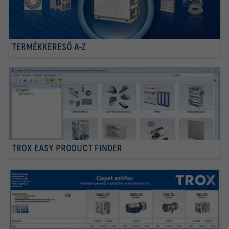
TERMÉKKERESŐ A-Z
TROX EASY PRODUCT FINDER