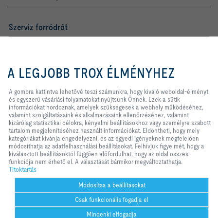
Szerviz forródrót
TROX AUSTRIA + CEE GmbH
Magyarországi Közvetlen
A gombra kattintva lehetővé teszi
Kereskedelmi Képviselete
számunkra, hogy kiváló weboldal-
A LEGJOBB TROX ÉLMÉNYHEZ
élményt és egyszerű vásárlási
Telefon +36 1 212 1211
folyamatokat nyújtsunk Önnek.
Kapcsolat
Ezek a sütik információkat
A gombra kattintva lehetővé teszi számunkra, hogy kiváló weboldal-élményt
hordoznak, amelyek szükségesek a
és egyszerű vásárlási folyamatokat nyújtsunk Önnek. Ezek a sütik
webhely működéséhez, valamint
információkat hordoznak, amelyek szükségesek a webhely működéséhez,
szolgáltatásaink és alkalmazásaink
valamint szolgáltatásaink és alkalmazásaink ellenőrzéséhez, valamint
A TROX A KÖZÖSSÉGI MÉDIÁBAN
ellenőrzéséhez, valamint kizárólag
kizárólag statisztikai célokra, kényelmi beállításokhoz vagy személyre szabott
statisztikai célokra, kényelmi
tartalom megjelenítéséhez használt információkat. Eldöntheti, hogy mely
beállításokhoz vagy személyre
kategóriákat kívánja engedélyezni, és az egyedi igényeknek megfelelően
szabott tartalom megjelenítéséhez
módosíthatja az adatfelhasználási beállításokat. Felhívjuk figyelmét, hogy a
használt információkat. Eldöntheti,
kiválasztott beállításoktól függően előfordulhat, hogy az oldal összes
Kezdőlap
Kapcsolat
Impresszum
Szállítási és fizetési feltételek
hogy mely kategóriákat kívánja
funkciója nem érhető el. A választását bármikor megváltoztathatja.
engedélyezni, és az egyedi
Titoktartás
Jogi nyilatkozat
Titoktartás
2026 © TROX AUSTRIA + CEE GmbH
igényeknek megfelelően
módosíthatja az adatfelhasználási
Módosítsa a beállításokat
beállításokat. Felhívjuk figyelmét,
Csak funkcionális fogadja el
hogy a kiválasztott beállításoktól
függően előfordulhat, hogy az oldal
Mindenki elfogadja
összes funkciója nem érhető el. A