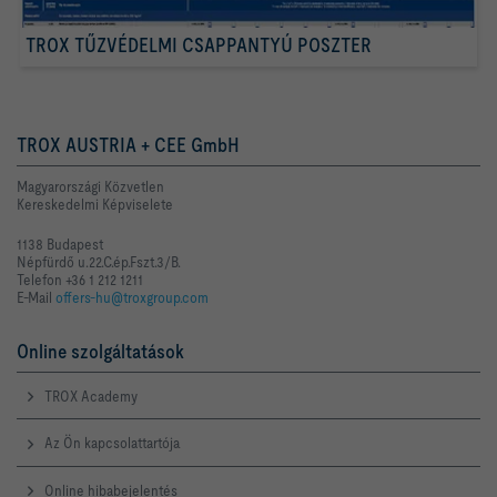
TROX TŰZVÉDELMI CSAPPANTYÚ POSZTER
TROX AUSTRIA + CEE GmbH
Magyarországi Közvetlen
Kereskedelmi Képviselete
1138 Budapest
Népfürdő u.22.C.ép.Fszt.3/B.
Telefon +36 1 212 1211
E-Mail
offers-hu@troxgroup.com
Online szolgáltatások
TROX Academy
Az Ön kapcsolattartója
Online hibabejelentés