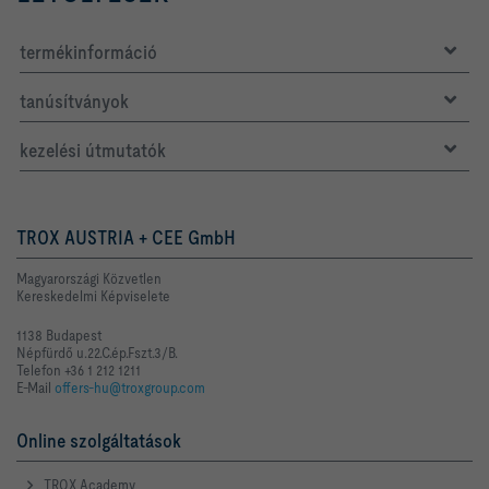
termékinformáció
tanúsítványok
kezelési útmutatók
TROX AUSTRIA + CEE GmbH
Magyarországi Közvetlen
Kereskedelmi Képviselete
1138 Budapest
Népfürdő u.22.C.ép.Fszt.3/B.
Telefon +36 1 212 1211
E-Mail
offers-hu@troxgroup.com
Online szolgáltatások
TROX Academy