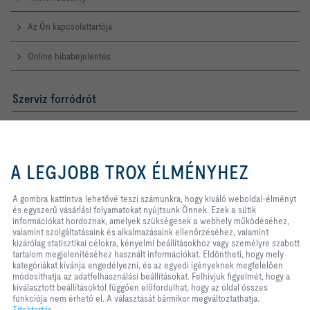
Az Ön kapcsolattartója
Online hibabejelentés
Szerviz forródrót
TROX AUSTRIA + CEE GmbH
Magyarországi Közvetlen
Kereskedelmi Képviselete
A gombra kattintva lehetővé teszi
számunkra, hogy kiváló weboldal-
A LEGJOBB TROX ÉLMÉNYHEZ
Telefon +36 1 212 1211
élményt és egyszerű vásárlási
Kapcsolat
folyamatokat nyújtsunk Önnek.
Ezek a sütik információkat
A gombra kattintva lehetővé teszi számunkra, hogy kiváló weboldal-élményt
hordoznak, amelyek szükségesek a
és egyszerű vásárlási folyamatokat nyújtsunk Önnek. Ezek a sütik
webhely működéséhez, valamint
információkat hordoznak, amelyek szükségesek a webhely működéséhez,
A TROX A KÖZÖSSÉGI MÉDIÁBAN
szolgáltatásaink és alkalmazásaink
valamint szolgáltatásaink és alkalmazásaink ellenőrzéséhez, valamint
ellenőrzéséhez, valamint kizárólag
kizárólag statisztikai célokra, kényelmi beállításokhoz vagy személyre szabott
statisztikai célokra, kényelmi
tartalom megjelenítéséhez használt információkat. Eldöntheti, hogy mely
beállításokhoz vagy személyre
kategóriákat kívánja engedélyezni, és az egyedi igényeknek megfelelően
szabott tartalom megjelenítéséhez
módosíthatja az adatfelhasználási beállításokat. Felhívjuk figyelmét, hogy a
Kezdőlap
Kapcsolat
Impresszum
Szállítási és fizetési feltételek
használt információkat. Eldöntheti,
kiválasztott beállításoktól függően előfordulhat, hogy az oldal összes
hogy mely kategóriákat kívánja
funkciója nem érhető el. A választását bármikor megváltoztathatja.
Titoktartás
Jogi nyilatkozat
2026 © TROX AUSTRIA + CEE GmbH
engedélyezni, és az egyedi
Titoktartás