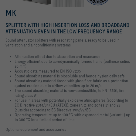
MK
SPLITTER WITH HIGH INSERTION LOSS AND BROADBAND
ATTENUATION EVEN IN THE LOW FREQUENCY RANGE
Sound attenuator splitters with resonating panels, ready to be used in
ventilation and air conditioning systems
Attenuation effect due to absorption and resonance
Energy efficient due to aerodynamically formed frame (bullnose radius
20 mm)
Acoustic data measured to EN ISO 7235
Sound absorbing material is biosoluble and hence hygienically safe
Sound absorbing material faced with glass fibre fabric as a protection
against erosion due to airflow velocities up to 20 m/s
The sound absorbing material is non-combustible, to EN 13501, fire
rating class A1
For use in areas with potentially explosive atmospheres (according to
EC Directive 2014/34/EU (ATEX)), zones 1, 2, and zones 21 and 22
(outside) according to EC Directive 1999/92/EC
Operating temperature up to 100 °C, with expanded metal (variant L) up
to 300 °C for a limited period of time
Optional equipment and accessories