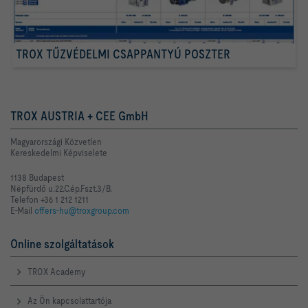
TROX TŰZVÉDELMI CSAPPANTYÚ POSZTER
TROX AUSTRIA + CEE GmbH
Magyarországi Közvetlen
Kereskedelmi Képviselete
1138 Budapest
Népfürdő u.22.C.ép.Fszt.3/B.
Telefon +36 1 212 1211
E-Mail
offers-hu@troxgroup.com
Online szolgáltatások
TROX Academy
Az Ön kapcsolattartója