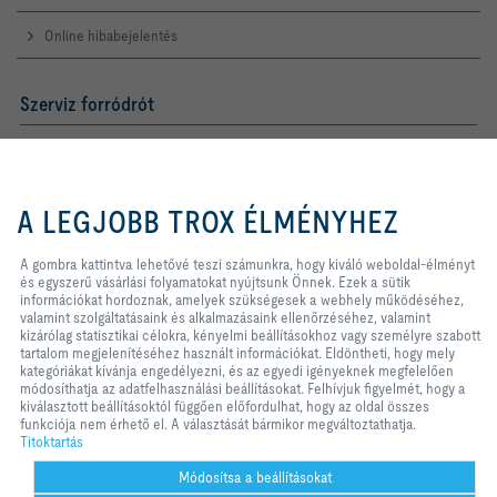
Online hibabejelentés
Szerviz forródrót
TROX AUSTRIA + CEE GmbH
Magyarországi Közvetlen
Kereskedelmi Képviselete
A gombra kattintva lehetővé teszi
számunkra, hogy kiváló weboldal-
A LEGJOBB TROX ÉLMÉNYHEZ
Telefon +36 1 212 1211
élményt és egyszerű vásárlási
Kapcsolat
folyamatokat nyújtsunk Önnek.
Ezek a sütik információkat
A gombra kattintva lehetővé teszi számunkra, hogy kiváló weboldal-élményt
hordoznak, amelyek szükségesek a
és egyszerű vásárlási folyamatokat nyújtsunk Önnek. Ezek a sütik
webhely működéséhez, valamint
információkat hordoznak, amelyek szükségesek a webhely működéséhez,
A TROX A KÖZÖSSÉGI MÉDIÁBAN
szolgáltatásaink és alkalmazásaink
valamint szolgáltatásaink és alkalmazásaink ellenőrzéséhez, valamint
ellenőrzéséhez, valamint kizárólag
kizárólag statisztikai célokra, kényelmi beállításokhoz vagy személyre szabott
statisztikai célokra, kényelmi
tartalom megjelenítéséhez használt információkat. Eldöntheti, hogy mely
beállításokhoz vagy személyre
kategóriákat kívánja engedélyezni, és az egyedi igényeknek megfelelően
szabott tartalom megjelenítéséhez
módosíthatja az adatfelhasználási beállításokat. Felhívjuk figyelmét, hogy a
Kezdőlap
Kapcsolat
Impresszum
Szállítási és fizetési feltételek
használt információkat. Eldöntheti,
kiválasztott beállításoktól függően előfordulhat, hogy az oldal összes
hogy mely kategóriákat kívánja
funkciója nem érhető el. A választását bármikor megváltoztathatja.
Titoktartás
Jogi nyilatkozat
2026 © TROX AUSTRIA + CEE GmbH
engedélyezni, és az egyedi
Titoktartás
igényeknek megfelelően
módosíthatja az adatfelhasználási
Módosítsa a beállításokat
beállításokat. Felhívjuk figyelmét,