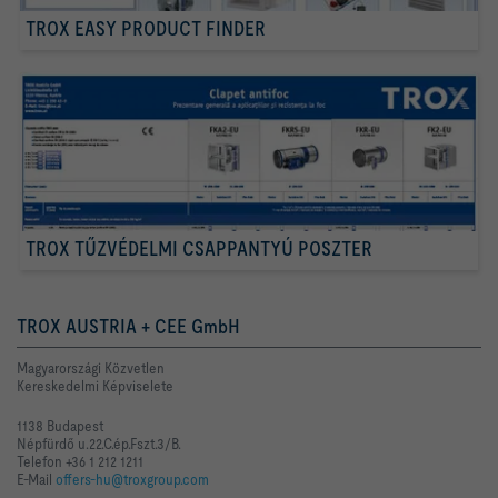
TROX EASY PRODUCT FINDER
TROX TŰZVÉDELMI CSAPPANTYÚ POSZTER
TROX AUSTRIA + CEE GmbH
Magyarországi Közvetlen
Kereskedelmi Képviselete
1138 Budapest
Népfürdő u.22.C.ép.Fszt.3/B.
Telefon +36 1 212 1211
E-Mail
offers-hu@troxgroup.com