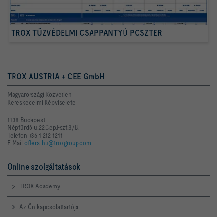
TROX TŰZVÉDELMI CSAPPANTYÚ POSZTER
TROX AUSTRIA + CEE GmbH
Magyarországi Közvetlen
Kereskedelmi Képviselete
1138 Budapest
Népfürdő u.22.C.ép.Fszt.3/B.
Telefon +36 1 212 1211
E-Mail
offers-hu@troxgroup.com
Online szolgáltatások
TROX Academy
Az Ön kapcsolattartója