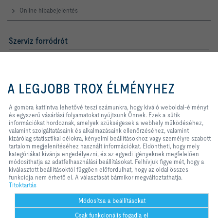
Online hibabejelentés
Szerviz forródrót
TROX AUSTRIA + CEE GmbH
Magyarországi Közvetlen
Kereskedelmi Képviselete
A gombra kattintva lehetővé teszi
számunkra, hogy kiváló weboldal-
A LEGJOBB TROX ÉLMÉNYHEZ
élményt és egyszerű vásárlási
Telefon +36 1 212 1211
folyamatokat nyújtsunk Önnek.
Kapcsolat
Ezek a sütik információkat
A gombra kattintva lehetővé teszi számunkra, hogy kiváló weboldal-élményt
hordoznak, amelyek szükségesek a
és egyszerű vásárlási folyamatokat nyújtsunk Önnek. Ezek a sütik
webhely működéséhez, valamint
információkat hordoznak, amelyek szükségesek a webhely működéséhez,
A TROX A KÖZÖSSÉGI MÉDIÁBAN
szolgáltatásaink és alkalmazásaink
valamint szolgáltatásaink és alkalmazásaink ellenőrzéséhez, valamint
ellenőrzéséhez, valamint kizárólag
kizárólag statisztikai célokra, kényelmi beállításokhoz vagy személyre szabott
statisztikai célokra, kényelmi
tartalom megjelenítéséhez használt információkat. Eldöntheti, hogy mely
beállításokhoz vagy személyre
kategóriákat kívánja engedélyezni, és az egyedi igényeknek megfelelően
szabott tartalom megjelenítéséhez
módosíthatja az adatfelhasználási beállításokat. Felhívjuk figyelmét, hogy a
Kezdőlap
Kapcsolat
Impresszum
Szállítási és fizetési feltételek
használt információkat. Eldöntheti,
kiválasztott beállításoktól függően előfordulhat, hogy az oldal összes
hogy mely kategóriákat kívánja
funkciója nem érhető el. A választását bármikor megváltoztathatja.
Titoktartás
Jogi nyilatkozat
2026 © TROX AUSTRIA + CEE GmbH
engedélyezni, és az egyedi
Titoktartás
igényeknek megfelelően
módosíthatja az adatfelhasználási
Módosítsa a beállításokat
beállításokat. Felhívjuk figyelmét,
Csak funkcionális fogadja el
hogy a kiválasztott beállításoktól