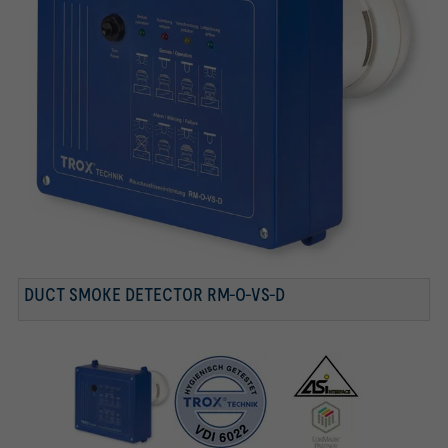
DUCT SMOKE DETECTOR RM-O-VS-D
WITH TROXNETCOM AS AN OPTION
TESTED TO VDI 6022