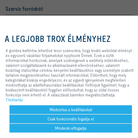
Szerviz forródrót
TROX AUSTRIA + CEE GmbH
Magyarországi Közvetlen
Kereskedelmi Képviselete
A gombra kattintva lehetővé teszi
számunkra, hogy kiváló weboldal-
A LEGJOBB TROX ÉLMÉNYHEZ
élményt és egyszerű vásárlási
Telefon +36 1 212 1211
folyamatokat nyújtsunk Önnek.
Kapcsolat
Ezek a sütik információkat
A gombra kattintva lehetővé teszi számunkra, hogy kiváló weboldal-élményt
hordoznak, amelyek szükségesek a
és egyszerű vásárlási folyamatokat nyújtsunk Önnek. Ezek a sütik
webhely működéséhez, valamint
információkat hordoznak, amelyek szükségesek a webhely működéséhez,
szolgáltatásaink és alkalmazásaink
A TROX A KÖZÖSSÉGI MÉDIÁBAN
valamint szolgáltatásaink és alkalmazásaink ellenőrzéséhez, valamint
ellenőrzéséhez, valamint kizárólag
kizárólag statisztikai célokra, kényelmi beállításokhoz vagy személyre szabott
statisztikai célokra, kényelmi
tartalom megjelenítéséhez használt információkat. Eldöntheti, hogy mely
beállításokhoz vagy személyre
kategóriákat kívánja engedélyezni, és az egyedi igényeknek megfelelően
szabott tartalom megjelenítéséhez
módosíthatja az adatfelhasználási beállításokat. Felhívjuk figyelmét, hogy a
használt információkat. Eldöntheti,
Kezdőlap
Kapcsolat
Impresszum
Szállítási és fizetési feltételek
kiválasztott beállításoktól függően előfordulhat, hogy az oldal összes
hogy mely kategóriákat kívánja
funkciója nem érhető el. A választását bármikor megváltoztathatja.
Titoktartás
Jogi nyilatkozat
2026 © TROX AUSTRIA + CEE GmbH
engedélyezni, és az egyedi
Titoktartás
igényeknek megfelelően
módosíthatja az adatfelhasználási
Módosítsa a beállításokat
beállításokat. Felhívjuk figyelmét,
Csak funkcionális fogadja el
hogy a kiválasztott beállításoktól
függően előfordulhat, hogy az oldal
Mindenki elfogadja
összes funkciója nem érhető el. A
választását bármikor
Segítség
nyomtatás
Cookie-beállítások
kedvenc
megosztás
kapcsolat
PDF
trox bei 