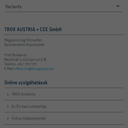
Variants
TROX AUSTRIA + CEE GmbH
Magyarországi Közvetlen
Kereskedelmi Képviselete
1138 Budapest
Népfürdő u.22.C.ép.Fszt.3/B.
Telefon +36 1 212 1211
E-Mail
offers-hu@troxgroup.com
Online szolgáltatások
TROX Academy
Az Ön kapcsolattartója
Online hibabejelentés