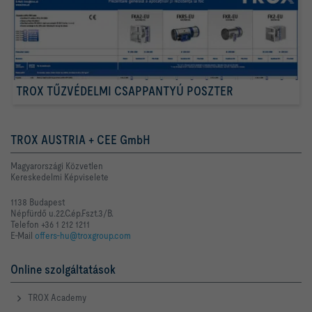
TROX TŰZVÉDELMI CSAPPANTYÚ POSZTER
TROX AUSTRIA + CEE GmbH
Magyarországi Közvetlen
Kereskedelmi Képviselete
1138 Budapest
Népfürdő u.22.C.ép.Fszt.3/B.
Telefon +36 1 212 1211
E-Mail
offers-hu@troxgroup.com
Online szolgáltatások
TROX Academy