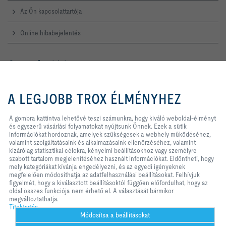
Az Ön kapcsolattartója
Online hibabejelentés
Szerviz forródrót
TROX AUSTRIA + CEE GmbH
A gombra kattintva lehetővé teszi
Magyarországi Közvetlen
számunkra, hogy kiváló weboldal-
A LEGJOBB TROX ÉLMÉNYHEZ
Kereskedelmi Képviselete
élményt és egyszerű vásárlási
folyamatokat nyújtsunk Önnek.
Telefon +36 1 212 1211
Ezek a sütik információkat
A gombra kattintva lehetővé teszi számunkra, hogy kiváló weboldal-élményt
Kapcsolat
hordoznak, amelyek szükségesek
és egyszerű vásárlási folyamatokat nyújtsunk Önnek. Ezek a sütik
a webhely működéséhez, valamint
információkat hordoznak, amelyek szükségesek a webhely működéséhez,
szolgáltatásaink és alkalmazásaink
valamint szolgáltatásaink és alkalmazásaink ellenőrzéséhez, valamint
ellenőrzéséhez, valamint kizárólag
kizárólag statisztikai célokra, kényelmi beállításokhoz vagy személyre
A TROX A KÖZÖSSÉGI MÉDIÁBAN
statisztikai célokra, kényelmi
szabott tartalom megjelenítéséhez használt információkat. Eldöntheti, hogy
beállításokhoz vagy személyre
mely kategóriákat kívánja engedélyezni, és az egyedi igényeknek
szabott tartalom megjelenítéséhez
megfelelően módosíthatja az adatfelhasználási beállításokat. Felhívjuk
használt információkat. Eldöntheti,
figyelmét, hogy a kiválasztott beállításoktól függően előfordulhat, hogy az
hogy mely kategóriákat kívánja
oldal összes funkciója nem érhető el. A választását bármikor
Kezdőlap
Kapcsolat
Impresszum
Szállítási és fizetési feltételek
engedélyezni, és az egyedi
megváltoztathatja.
igényeknek megfelelően
Titoktartás
Titoktartás
Jogi nyilatkozat
2026 © TROX AUSTRIA + CEE GmbH
módosíthatja az adatfelhasználási
Módosítsa a beállításokat
beállításokat. Felhívjuk figyelmét,