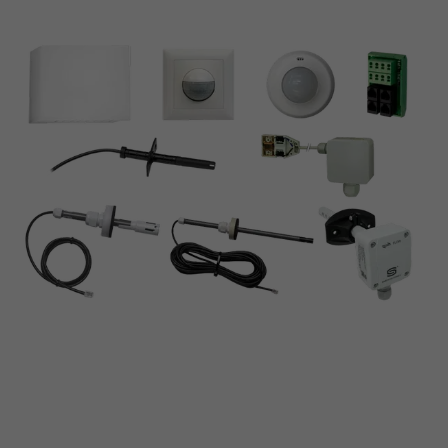
Zone modules
Plug-and-play connection of components
X-SENS-SPLITTER
Quadruple distributor X-SENS-SPLITTER