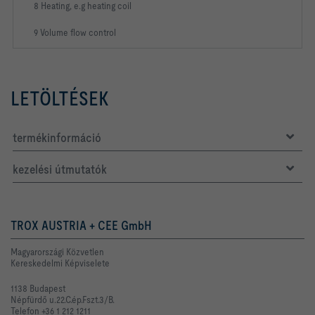
8 Heating, e.g heating coil
9 Volume flow control
LETÖLTÉSEK
termékinformáció
kezelési útmutatók
TROX AUSTRIA + CEE GmbH
Magyarországi Közvetlen
Kereskedelmi Képviselete
1138 Budapest
Népfürdő u.22.C.ép.Fszt.3/B.
Telefon +36 1 212 1211