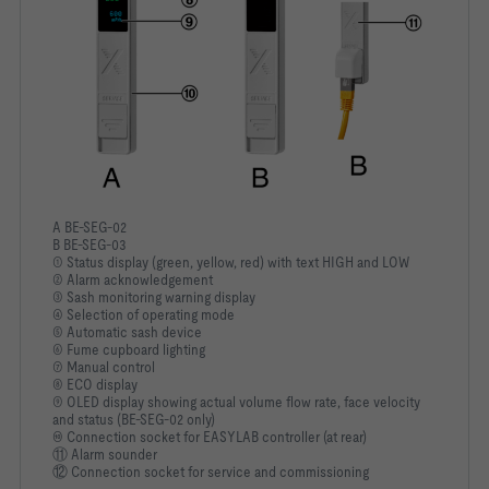
A BE-SEG-02
B BE-SEG-03
① Status display (green, yellow, red) with text HIGH and LOW
② Alarm acknowledgement
③ Sash monitoring warning display
④ Selection of operating mode
⑤ Automatic sash device
⑥ Fume cupboard lighting
⑦ Manual control
⑧ ECO display
⑨ OLED display showing actual volume flow rate, face velocity
and status (BE-SEG-02 only)
⑩ Connection socket for EASYLAB controller (at rear)
⑪ Alarm sounder
⑫ Connection socket for service and commissioning