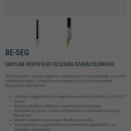
BE-SEG
EASYLAB VEGYIFÜLKE ELSZÍVÁS-SZABÁLYOZÓKHOZ
Vezérlőpanelek, melyek vegyifülke szabályozókhoz használhatóak, az üzemi
értékek kijelzésére, funkciók bekacsolásához és üzemi állapotokkal
kapcsolatos jelküldéshez
Jelküldés vegyifülkék biztonsághoz kapcsolódó funkcióihoz, EN 14175
szerint
Aktuális, beállított értékek és állapotüzenetek kijelzése
Kétkarakteres kijelző, rendszerinformációk és beáramlási sebesség
kijelzésére
Vezeték nélküli kommunikáció, Bluetooth modullal
Nyomógombok az alapértelmezett üzemmódok beállításához, és
specifikus funkciókhoz