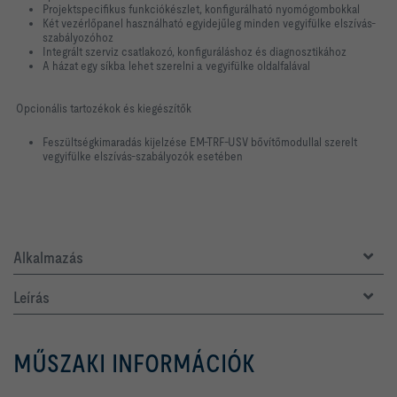
Projektspecifikus funkciókészlet, konfigurálható nyomógombokkal
Két vezérlőpanel használható egyidejűleg minden vegyifülke elszívás-
szabályozóhoz
Integrált szerviz csatlakozó, konfiguráláshoz és diagnosztikához
A házat egy síkba lehet szerelni a vegyifülke oldalfalával
Opcionális tartozékok és kiegészítők
Feszültségkimaradás kijelzése EM-TRF-USV bővítőmodullal szerelt
vegyifülke elszívás-szabályozók esetében
Alkalmazás
Leírás
MŰSZAKI INFORMÁCIÓK