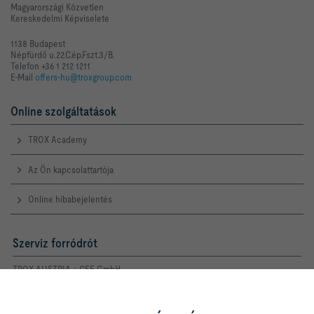
Magyarországi Közvetlen
Kereskedelmi Képviselete
1138 Budapest
Népfürdő u.22.C.ép.Fszt.3/B.
Telefon +36 1 212 1211
E-Mail
offers-hu@troxgroup.com
Online szolgáltatások
TROX Academy
Az Ön kapcsolattartója
Online hibabejelentés
Szerviz forródrót
TROX AUSTRIA + CEE GmbH
Magyarországi Közvetlen
Kereskedelmi Képviselete
A gombra kattintva lehetővé teszi