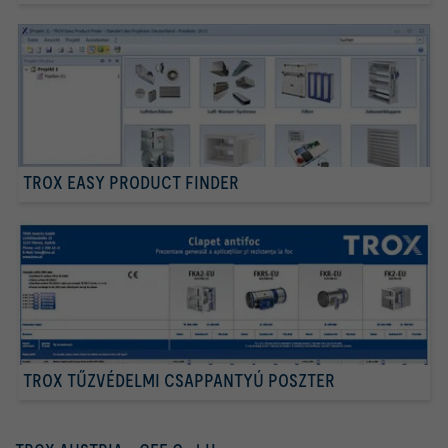
TROX EASY PRODUCT FINDER
TROX TŰZVÉDELMI CSAPPANTYÚ POSZTER