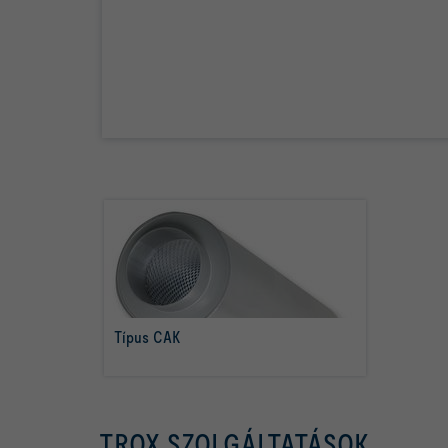
Típus CAK
tovább olvasom
TROX SZOLGÁLTATÁSOK