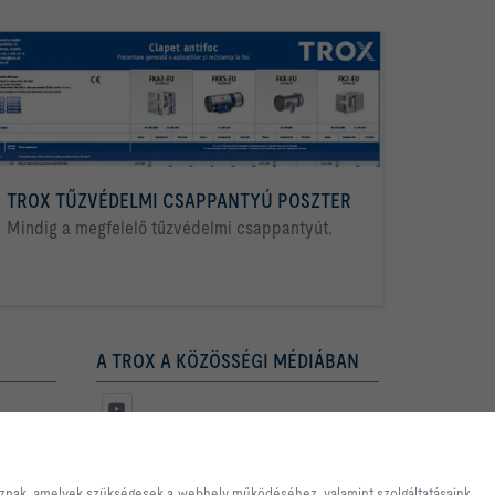
TROX TŰZVÉDELMI CSAPPANTYÚ POSZTER
Mindig a megfelelő tűzvédelmi csappantyút.
A TROX A KÖZÖSSÉGI MÉDIÁBAN
s egyszerű vásárlási
yek szükségesek a webhely
doznak, amelyek szükségesek a webhely működéséhez, valamint szolgáltatásaink