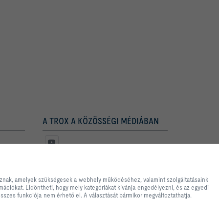
A TROX A KÖZÖSSÉGI MÉDIÁBAN
s egyszerű vásárlási
yek szükségesek a webhely
doznak, amelyek szükségesek a webhely működéséhez, valamint szolgáltatásaink
amint kizárólag statisztikai
mációkat. Eldöntheti, hogy mely kategóriákat kívánja engedélyezni, és az egyedi
éséhez használt információkat.
 összes funkciója nem érhető el. A választását bármikor megváltoztathatja.
yeknek megfelelően módosíthatja
llításoktól függően előfordulhat,
oztathatja.