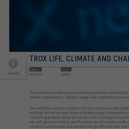
TROX LIFE. CLIMATE AND CH
dátum
rovat
Segítség
24.11.2019
vállalat
The scenarios are alarming. Increasing sea levels, expanding des
weather catastrophes: climate change is an important issue and if
The ventilation and air condition industry will also see big chal
buildings will be the main driver of global energy consumptio
consuming between three and six per cent of energy to cool the
can only generate cold air, and therefore do not create a really p
needed is professional and primarily energy-efficient units that