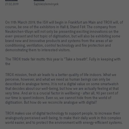
27.02.2019
Sajtóközlemények
On 11th March 2019, the ISH will begin in Frankfurt am Main and TROX will, of
course, be one of the exhibitors in Hall 8, Stand F69. The company from
Neukirchen-Vluyn will not only be presenting exciting innovations on the
ever- present and hot topic of digitisation, but will also be exhibiting some
brand new and innovative products and systems from the areas of air
conditioning, ventilation, control technology and fire protection and
demonstrating them to interested visitors.
The TROX trade fair motto this year is "Take a breath". Fully in keeping with
the
TROX mission, fresh air leads to a better quality of life indoors. What we
perceive, however, and what we need as human beings can only be
described in analogue terms. It is not a digital value on some smartwatch
that decides about our well-being, but how we are actually feeling at that
very time. And air is a crucial factor in wellbeing – after all, 90 per cent of
our time is spent indoors. Even so, we cannot hide from the world of
digitisation. But how do we reconcile analogue with digital?
TROX makes use of digital technology to support people, to increase their
analogously perceived well-being, to make their daily work in this complex
world easier, and to protect the environment with energy-efficient systems.