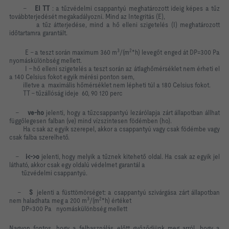
-
EI TT
: a tűzvédelmi csappantyú meghatározott ideig képes a tűz
továbbterjedését megakadályozni. Mind az Integritás (E),
a tűz átterjedése, mind a hő elleni szigetelés (I) meghatározott
időtartamra garantált.
3
2
E – a teszt során maximum 360 m
/(m
*h) levegőt enged át DP=300 Pa
nyomáskülönbség mellett.
I – hő elleni szigetelés a teszt során az átlaghőmérséklet nem érheti el
a 140 Celsius fokot egyik mérési ponton sem,
illetve a maximális hőmérséklet nem lépheti túl a 180 Celsius fokot.
TT – tűzállóság ideje 60, 90 120 perc
-
ve-ho
jelenti, hogy a tűzcsappantyú lezárólapja zárt állapotban állhat
függőlegesen falban (ve) mind vízszintesen födémben (ho).
Ha csak az egyik szerepel, akkor a csappantyú vagy csak födémbe vagy
csak falba szerelhető.
-
i
<->
o
jelenti, hogy melyik a tűznek kitehető oldal. Ha csak az egyik jel
látható, akkor csak egy oldalú védelmet garantál a
tűzvédelmi csappantyú.
-
S
jelenti a füsttömörséget: a csappantyú szivárgása zárt állapotban
3
2
nem haladhata meg a 200 m
/(m
*h) értéket
DP=300 Pa nyomáskülönbség mellett
Nagyon fontos, hogy a felhasználás előtt győződjünk meg arról, hogy a