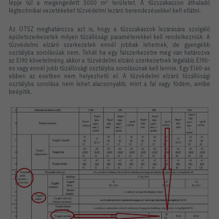
2
lépje túl a megengedett 3000 m
területet. A tűzszakaszon áthaladó
légtechnikai vezetékeket tűzvédelmi lezáró berendezésekkel kell ellátni.
Az OTSZ meghatározza azt is, hogy a tűzszakaszok lezárására szolgáló
épületszerkezetek milyen tűzállósági paraméterekkel kell rendelkezniük. A
tűzvédelmi elzáró szerkezetek ennél jobbak lehetnek, de gyengébb
osztályba sorolásúak nem. Tehát ha egy falszerkezetre meg van határozva
az EI90 követelmény, akkor a tűzvédelmi elzáró szerkezetnek legalább EI90-
es vagy ennél jobb tűzállósági osztályba sorolásúnak kell lennie. Egy EI60-as
ebben az esetben nem helyezhető el. A tűzvédelmi elzáró tűzállósági
osztályba sorolása nem lehet alacsonyabb, mint a fal vagy födém, amibe
beépítik.