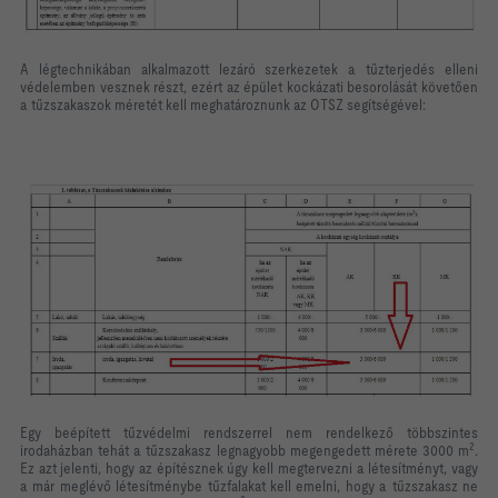
A légtechnikában alkalmazott lezáró szerkezetek a tűzterjedés elleni
védelemben vesznek részt, ezért az épület kockázati besorolását követően
a tűzszakaszok méretét kell meghatároznunk az OTSZ segítségével:
Egy beépített tűzvédelmi rendszerrel nem rendelkező többszintes
2
irodaházban tehát a tűzszakasz legnagyobb megengedett mérete 3000 m
.
Ez azt jelenti, hogy az építésznek úgy kell megtervezni a létesítményt, vagy
a már meglévő létesítménybe tűzfalakat kell emelni, hogy a tűzszakasz ne