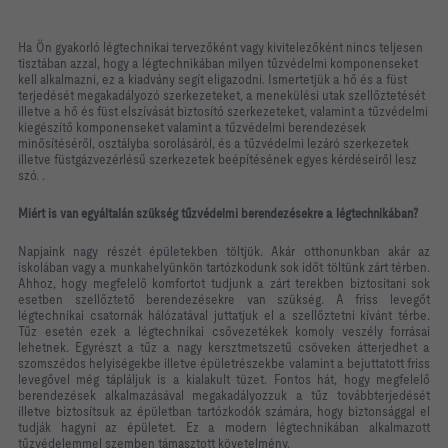
Ha Ön gyakorló légtechnikai tervezőként vagy kivitelezőként nincs teljesen
tisztában azzal, hogy a légtechnikában milyen tűzvédelmi komponenseket
kell alkalmazni, ez a kiadvány segít eligazodni. Ismertetjük a hő és a füst
terjedését megakadályozó szerkezeteket, a menekülési utak szellőztetését
illetve a hő és füst elszívását biztosító szerkezeteket, valamint a tűzvédelmi
kiegészítő komponenseket valamint a tűzvédelmi berendezések
minősítéséről, osztályba sorolásáról, és a tűzvédelmi lezáró szerkezetek
illetve füstgázvezérlésű szerkezetek beépítésének egyes kérdéseiről lesz
szó. .
Miért is van egyáltalán szükség tűzvédelmi berendezésekre a légtechnikában?
Napjaink nagy részét épületekben töltjük. Akár otthonunkban akár az
iskolában vagy a munkahelyünkön tartózkodunk sok időt töltünk zárt térben.
Ahhoz, hogy megfelelő komfortot tudjunk a zárt terekben biztosítani sok
esetben szellőztető berendezésekre van szükség. A friss levegőt
légtechnikai csatornák hálózatával juttatjuk el a szellőztetni kívánt térbe.
Tűz esetén ezek a légtechnikai csővezetékek komoly veszély forrásai
lehetnek. Egyrészt a tűz a nagy kersztmetszetű csöveken átterjedhet a
szomszédos helyiségekbe illetve épületrészekbe valamint a bejuttatott friss
levegővel még tápláljuk is a kialakult tüzet. Fontos hát, hogy megfelelő
berendezések alkalmazásával megakadályozzuk a tűz továbbterjedését
illetve biztosítsuk az épületban tartózkodók számára, hogy biztonsággal el
tudják hagyni az épületet. Ez a modern légtechnikában alkalmazott
tűzvédelemmel szemben támasztott követelmény.