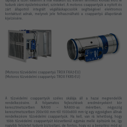
táplálja a tüzet valamint a már kialakult tűz esetén termikus kioldás előtt le
tudunk zárni épületrészeket, szinteket. A motoros csappantyúk a nyitott és
zárt állapotról integrált végálláskapcsolók segítségével elektromos
kontaktust adnak, melynek jele felhasználható a csappantyú állapotának
kijelzésére.
(Motoros tűzvédelmi csappantyú TROX FKA2-EU)
(Motoros tűzvédelmi csappantyú TROX FKRS-EU)
A tűzvédelmi csappantyúk széles skálája áll a hazai megrendelők
rendelkezésére. A folyamatos fejlesztések eredményeként kör
keresztmetszetben NA100 – NA800-as méretben, négyszög
keresztmetszetben 200x100 mm-től 1500x800 mm-ig egy egységben állnak
rendelkezésre tűzvédelmi csappantyúk. Ha kell, van rá lehetőség, hogy
több tűzvédelmi csappantyút közvetlenül egymás mellé építsünk be, így
nagyibb felületet tudunk biztosítani, de fontos, hogy ez a beépítési mód az