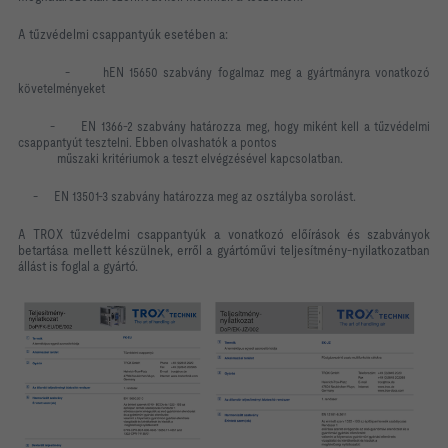
A tűzvédelmi csappantyúk esetében a:
-
hEN 15650 szabvány fogalmaz meg a gyártmányra vonatkozó
követelményeket
-
EN 1366-2 szabvány határozza meg, hogy miként kell a tűzvédelmi
csappantyút tesztelni. Ebben olvashatók a pontos
műszaki kritériumok a teszt elvégzésével kapcsolatban.
-
EN 13501-3 szabvány határozza meg az osztályba sorolást.
A TROX tűzvédelmi csappantyúk a vonatkozó előírások és szabványok
betartása mellett készülnek, erről a gyártóművi teljesítmény-nyilatkozatban
állást is foglal a gyártó.