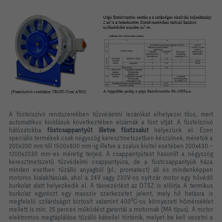
A füstelszívó rendszerekben tűzvédelmi lezárókat elhelyezni tilos, mert
automatikus kioldásuk következtében elzárnák a füst útját. A füstelszívó
hálózatokba
füstcsappantyút illetve füstzsalut
helyezünk el. Ezen
speciális termékek csak négyszög keresztmetszetben készülnek, méretük a
200x200 mm-től 1500x800 mm-ig illetve a zsalus kivitel esetében 200x430 –
1200x2030 mm-es méretig terjed. A csappantyútest hasonlít a négyszög
keresztmetszetű tűzvédelmi csappantyúra, de a füstcsappantyúk háza
minden esetben tűzálló anyagból (pl.: promatect) áll és mindenképpen
motoros kialakításúak, ahol a 24V vagy 230V-os nyit-zár motor egy hővédő
burkolat alatt helyezkedik el. A távvezérlést az OTSZ is előírja. A termikus
burkolat egyrészt egy masszív szerkezetet jelent, mely hő hatásra is
0
megfelelő szilárdságot biztosít valamint 400
C-os környezeti hőmérséklet
mellett is min. 25 perces működést garantál a motornak (MA típus). A motor
elektromos megtáplálása tűzálló kábellel történik, melyet be kell vezetni a