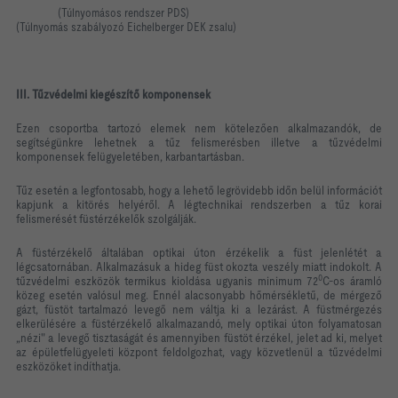
(
Túlnyomásos rendszer PDS)
(Túlnyomás szabályozó Eichelberger DEK zsalu)
III. Tűzvédelmi kiegészítő komponensek
Ezen csoportba tartozó elemek nem kötelezően alkalmazandók, de
segítségünkre lehetnek a tűz felismerésben illetve a tűzvédelmi
komponensek felügyeletében, karbantartásban.
Tűz esetén a legfontosabb, hogy a lehető legrövidebb időn belül információt
kapjunk a kitörés helyéről. A légtechnikai rendszerben a tűz korai
felismerését füstérzékelők szolgálják.
A füstérzékelő általában optikai úton érzékelik a füst jelenlétét a
légcsatornában. Alkalmazásuk a hideg füst okozta veszély miatt indokolt. A
0
tűzvédelmi eszközök termikus kioldása ugyanis minimum 72
C-os áramló
közeg esetén valósul meg. Ennél alacsonyabb hőmérsékletű, de mérgező
gázt, füstöt tartalmazó levegő nem váltja ki a lezárást. A füstmérgezés
elkerülésére a füstérzékelő alkalmazandó, mely optikai úton folyamatosan
„nézi" a levegő tisztaságát és amennyiben füstöt érzékel, jelet ad ki, melyet
az épületfelügyeleti központ feldolgozhat, vagy közvetlenül a tűzvédelmi
eszközöket indíthatja.