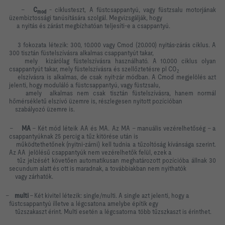
-
C
- ciklusteszt, A füstcsappantyú, vagy füstzsalu motorjának
mod
üzembiztossági tanúsítására szolgál. Megvizsgálják, hogy
a nyitás és zárást megbízhatóan teljesíti-e a csappantyú.
3 fokozata létezik: 300, 10.000 vagy Cmod (20.000) nyitás-zárás ciklus. A
300 tisztán füstelszívásra alkalmas csappantyút takar,
mely kizárólag füstelszívásra használható. A 10.000 ciklus olyan
csappantyút takar, mely füstelszívásra és szellőztetésre pl CO
2
elszívásra is alkalmas, de csak nyit-zár módban. A Cmod megjelölés azt
jelenti, hogy moduláló a füstcsappantyú, vagy füstzsalu,
amely alkalmas nem csak tisztán füstelszívásra, hanem normál
hőmérsékletű elszívó üzemre is, részlegesen nyitott pozícióban
szabályozó üzemre is.
-
MA
– Két mód léteik AA és MA. Az MA - manuális vezérelhetőség – a
csappantyúknak 25 percig a tűz kitörése után is
működtethetőnek (nyitni-zárni) kell tudnia a tűzoltóság kívánsága szerint.
Az AA jelölésű csappantyúk nem vezérelhetők felül, ezek a
tűz jelzését követően automatikusan meghatározott pozícióba állnak 30
secundum alatt és ott is maradnak, a továbbiakban nem nyithatók
vagy zárhatók.
-
multi
– Két kivitel létezik: single/multi. A single azt jelenti, hogy a
füstcsappantyú illetve a légcsatona amelybe építik egy
tűzszakaszt érint. Multi esetén a légcsatorna több tűzszkaszt is érinthet.