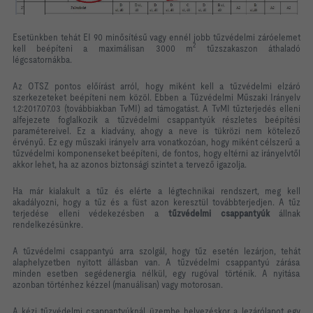
Esetünkben tehát EI 90 minősítésű vagy ennél jobb tűzvédelmi záróelemet
2
kell beépíteni a maximálisan 3000 m
tűzszakaszon áthaladó
légcsatornákba.
Az OTSZ pontos előírást arról, hogy miként kell a tűzvédelmi elzáró
szerkezeteket beépíteni nem közöl. Ebben a Tűzvédelmi Műszaki Irányelv
1.2:2017.07.03 (továbbiakban TvMI) ad támogatást. A TvMI tűzterjedés elleni
alfejezete foglalkozik a tűzvédelmi csappantyúk részletes beépítési
paramétereivel. Ez a kiadvány, ahogy a neve is tükrözi nem kötelező
érvényű. Ez egy műszaki irányelv arra vonatkozóan, hogy miként célszerű a
tűzvédelmi komponenseket beépíteni, de fontos, hogy eltérni az irányelvtől
akkor lehet, ha az azonos biztonsági szintet a tervező igazolja.
Ha már kialakult a tűz és elérte a légtechnikai rendszert, meg kell
akadályozni, hogy a tűz és a füst azon keresztül továbbterjedjen. A tűz
terjedése elleni védekezésben a
tűzvédelmi csappantyúk
állnak
rendelkezésünkre.
A tűzvédelmi csappantyú arra szolgál, hogy tűz esetén lezárjon, tehát
alaphelyzetben nyitott állásban van. A tűzvédelmi csappantyú zárása
minden esetben segédenergia nélkül, egy rugóval történik. A nyitása
azonban történhez kézzel (manuálisan) vagy motorosan.
A kézi tűzvédelmi csappantyúknál üzembe helyezéskor a lezárólapot egy