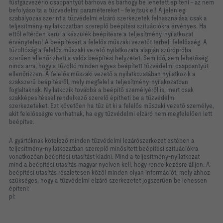
füstgázvezérlő csappantyút bárhova és bárhogy be lehetett építeni - az nem
befolyásolta a tűzvédelmi paramétereket - felejtsük el! A jelenlegi
szabályozás szerint a tűzvédelmi elzáró szerkezetek felhasználása csak a
teljesítmény-nyilatkozatban szereplő beépítési szituációkra érvényes. Ha
ettől eltérően kerül a készülék beépítésre a teljesítmény-nyilatkozat
érvénytelen! A beépítésért a felelős műszaki vezetőt terheli felelősség. A
tűzoltóság a felelős műszaki vezető nyilatkozata alapján szúrópróba
szerűen ellenőrizheti a valós beépítési helyzetet. Sem idő, sem lehetőség
nincs arra, hogy a tűzoltó minden egyes beépített tűzvédelmi csappantyút
ellenőrizzen. A felelős műszaki vezető a nyilatkozatában nyilatkozik a
szakszerű beépítésről, mely megfelel a teljesítmény-nyilakozatban
foglaltaknak. Nyilatkozik továbbá a beépítő személyéről is, mert csak
szakképesítéssel rendelkező szerelő építheti be a tűzvédelmi
szerkezeteket. Ezt követően ha tűz üt ki a felelős műszaki vezető személye,
akit felelősségre vonhatnak, ha egy tűzvédelmi elzáró nem megfelelően lett
beépítve.
A gyártóknak kötelező minden tűzvédelmi lezárószerkezet estében a
teljesítmény-nyilatkozatban szereplő minősített beépítési szituációkra
vonatkozóan beépítési utasítást kiadni. Mind a teljesítmény-nyilatkozat
mind a beépítési utasítás magyar nyelven kell, hogy rendelkezésre álljon. A
beépítési utasítás részletesen közöl minden olyan információt, mely ahhoz
szükséges, hogy a tűzvédelmi elzáró szerkezetet jogszerűen be lehessen
építeni:
pl: