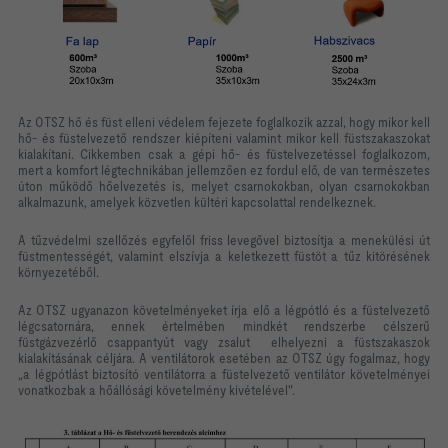
Az OTSZ hő és füst elleni védelem fejezete foglalkozik azzal, hogy mikor kell
hő- és füstelvezető rendszer kiépíteni valamint mikor kell füstszakaszokat
kialakítani. Cikkemben csak a gépi hő- és füstelvezetéssel foglalkozom,
mert a komfort légtechnikában jellemzően ez fordul elő, de van természetes
úton működő hőelvezetés is, melyet csarnokokban, olyan csarnokokban
alkalmazunk, amelyek közvetlen kültéri kapcsolattal rendelkeznek.
A tűzvédelmi szellőzés egyfelől friss levegővel biztosítja a menekülési út
füstmentességét, valamint elszívja a keletkezett füstöt a tűz kitörésének
környezetéből.
Az OTSZ ugyanazon követelményeket írja elő a légpótló és a füstelvezető
légcsatornára, ennek értelmében mindkét rendszerbe célszerű
füstgázvezérlő csappantyút vagy zsalut
elhelyezni a füstszakaszok
kialakításának céljára. A ventilátorok esetében az OTSZ úgy fogalmaz, hogy
„a légpótlást biztosító ventilátorra a füstelvezető ventilátor követelményei
vonatkozbak a hőállósági követelmény kivételével".