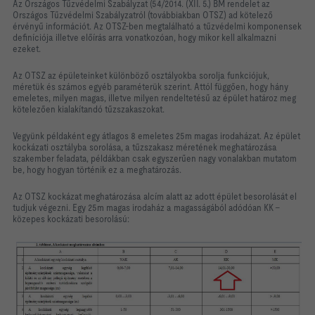
Az Országos Tűzvédelmi Szabályzat (54/2014. (XII. 5.) BM rendelet az
Országos Tűzvédelmi Szabályzatról (továbbiakban OTSZ) ad kötelező
érvényű információt. Az OTSZ-ben megtalálható a tűzvédelmi komponensek
definíciója illetve előírás arra vonatkozóan, hogy mikor kell alkalmazni
ezeket.
Az OTSZ az épületeinket különböző osztályokba sorolja funkciójuk,
méretük és számos egyéb paraméterük szerint. Attól függően, hogy hány
emeletes, milyen magas, illetve milyen rendeltetésű az épület határoz meg
kötelezően kialakítandó tűzszakaszokat.
Vegyünk példaként egy átlagos 8 emeletes 25m magas irodaházat. Az épület
kockázati osztályba sorolása, a tűzszakasz méretének meghatározása
szakember feladata, példákban csak egyszerűen nagy vonalakban mutatom
be, hogy hogyan történik ez a meghatározás.
Az OTSZ kockázat meghatározása alcím alatt az adott épület besorolását el
tudjuk végezni. Egy 25m magas irodaház a magasságából adódóan KK –
közepes kockázati besorolású: