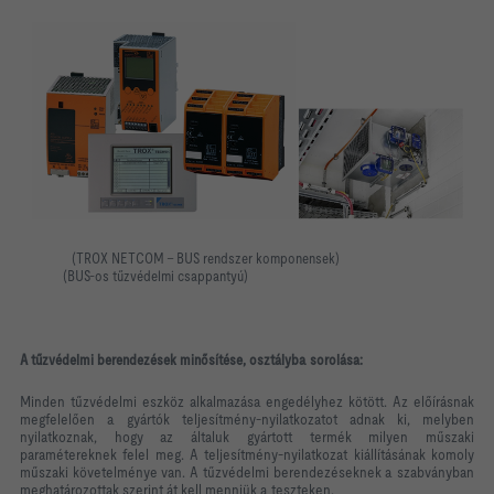
(TROX NETCOM – BUS rendszer komponensek)
(BUS-os tűzvédelmi csappantyú)
A tűzvédelmi berendezések minősítése, osztályba sorolása:
Minden tűzvédelmi eszköz alkalmazása engedélyhez kötött. Az előírásnak
megfelelően a gyártók teljesítmény-nyilatkozatot adnak ki, melyben
nyilatkoznak, hogy az általuk gyártott termék milyen műszaki
paramétereknek felel meg. A teljesítmény-nyilatkozat kiállításának komoly
műszaki követelménye van. A tűzvédelmi berendezéseknek a szabványban
meghatározottak szerint át kell menniük a teszteken.