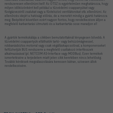
rendszeresen ellenőrizni kell! Az OTSZ is egyértelműen meghatározza, hogy
milyen időközönként kell például a tűzvédelmi csappanyúkat vagy
füstgázvezérlő zsalukat vagy a fűstelszívó ventilátorokat stb. ellenőrizni. Az
ellenőrzés idejét a hatósági előírás, de a menetét mindig a gyártó határozza
meg. Beépítést követően ezért nagyon fontos, hogy rendelkezésre álljon a
megfelelő karbantarási útmutató és a karbantartás sose maradjon el!
A gyártók termékskálája a cikkben bemutatottaknál lényegesen bővebb. A
tűzvédelmi csappantyúk elláthatók tartó- vagy behúzómágnessel,
robbanásbiztos motorral vagy csak végálláskapcsolóval, a komponenseket
felfűzhetjük BUS rendszerre a megfelelő csatlakozó interfésszek
alkalmazásával (pl. NETCOM AS-Interface vagy MODBus). Ezen termékek
ismertetésére a terjedelem miatt jelen cikk keretében nincs lehetőség.
További kérdések megválaszolására keressen bátran, szívesen állok
rendelkezésére.