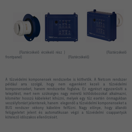
(Füstérzékelő érzékelő rész )
(Füstérzékelő
frontpanel)
(Füstérzékelő)
A tűzvédelmi komponensek rendszerbe is köthetők. A Netcom rendszer
például arra szolgál, hogy nem egyenként kezeli a tűzvédelmi
komponenseket, hanem rendszerbe foglalva. Ez egyrészt egyszerűsíti a
telepítést, mert nem szükséges nagy méretű kötődobozokat alkalmazni,
kilométer hosszú kábeleket kihúzni, melyek egy tűz esetén önmagukban
veszélyforrást jelentenek, hanem
elegendő a tűzvédelmi komponenseket a
BUS rendszer vékony kábelére felfűzni. Nagy előnye, hogy állandó
felügyeletet jelent és automatikusan végzi a tűzvédelmi csappantyúk
kötelező időszakos ellenőrzését.