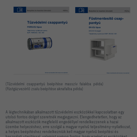
(Tűzvédelmi csappantyú beépítése masszív falakba példa)
(Füstgázvezérlő zsalu beépítése aknafalba példa)
A légtechnikában alkalmazott tűzvédelmi eszközökkel kapcsolatban egy
utolsó fontos dolgot szeretnék megjegyezni. Elengedhetetlen, hogy az
alkalmazott eszközök megfelelő engedéllyel rendelkezzenek a hazai
üzembe helyezéshez, erre szolgál a magyar nyelvű teljesítmény-nyilatkozat,
a helyes beépítéshez rendelkezniük kell magyar nyelvű beépítési és
használati utasítással, valamint nagyon fontos, hogy ezeket az eszközöket