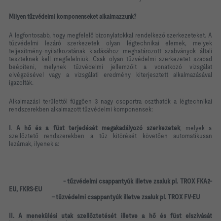
Milyen tűzvédelmi komponenseket alkalmazzunk?
A legfontosabb, hogy megfelelő bizonylatokkal rendelkező szerkezeteket. A
tűzvédelmi lezáró szerkezetek olyan légtechnikai elemek, melyek
teljesítmény-nyilatkozatának kiadásához meghatározott szabványok általi
teszteknek kell megfelelniük. Csak olyan tűzvédelmi szerkezetet szabad
beépíteni, melynek tűzvédelmi jellemzőit a vonatkozó vizsgálat
elvégzésével vagy a vizsgálati eredmény kiterjesztett alkalmazásával
igazolták.
Alkalmazási területtől függően 3 nagy csoportra oszthatók a légtechnikai
rendszerekben alkalmazott tűzvédelmi komponensek:
I
.
A hő és a füst terjedését megakadályozó szerkezetek
, melyek a
szellőztető rendszerekben a tűz kitörését követően automatikusan
lezárnak, ilyenek a:
- tűzvédelmi csappantyúk illetve zsaluk pl. TROX FKA2-
EU, FKRS-EU
- tűzvédelmi csappantyúk illetve zsaluk pl. TROX FV-EU
II. A menekülési utak szellőztetését illetve a hő és füst elszívását