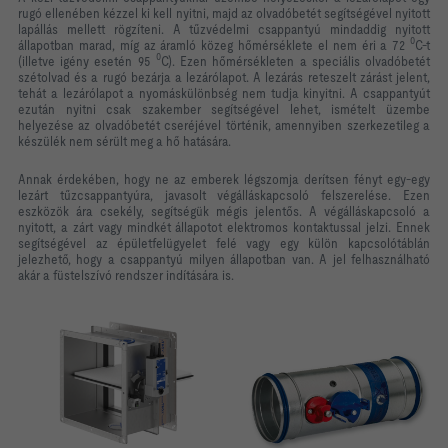
rugó ellenében kézzel ki kell nyitni, majd az olvadóbetét segítségével nyitott
lapállás mellett rögzíteni. A tűzvédelmi csappantyú mindaddig nyitott
0
állapotban marad, míg az áramló közeg hőmérséklete el nem éri a 72
C-t
0
(illetve igény esetén 95
C). Ezen hőmérsékleten a speciális olvadóbetét
szétolvad és a rugó bezárja a lezárólapot. A lezárás reteszelt zárást jelent,
tehát a lezárólapot a nyomáskülönbség nem tudja kinyitni. A csappantyút
ezután nyitni csak szakember segítségével lehet, ismételt üzembe
helyezése az olvadóbetét cseréjével történik, amennyiben szerkezetileg a
készülék nem sérült meg a hő hatására.
Annak érdekében, hogy ne az emberek légszomja derítsen fényt egy-egy
lezárt tűzcsappantyúra, javasolt végálláskapcsoló felszerelése. Ezen
eszközök ára csekély, segítségük mégis jelentős. A végálláskapcsoló a
nyitott, a zárt vagy mindkét állapotot elektromos kontaktussal jelzi. Ennek
segítségével az épületfelügyelet felé vagy egy külön kapcsolótáblán
jelezhető, hogy a csappantyú milyen állapotban van. A jel felhasználható
akár a füstelszívó rendszer indítására is.