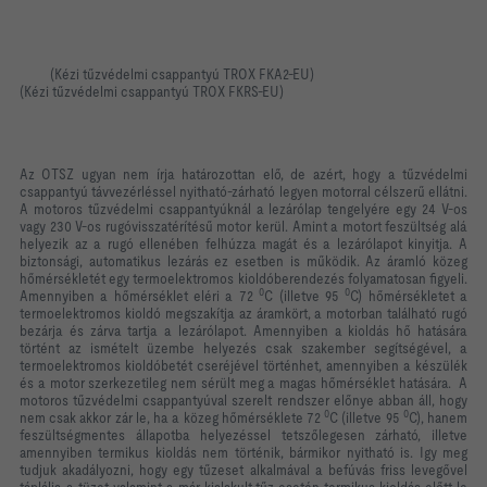
(Kézi tűzvédelmi csappantyú TROX FKA2-EU)
(Kézi tűzvédelmi csappantyú TROX FKRS-EU)
Az OTSZ ugyan nem írja határozottan elő, de azért, hogy a tűzvédelmi
csappantyú távvezérléssel nyitható-zárható legyen motorral célszerű ellátni.
A motoros tűzvédelmi csappantyúknál a lezárólap tengelyére egy 24 V-os
vagy 230 V-os rugóvisszatérítésű motor kerül. Amint a motort feszültség alá
helyezik az a rugó ellenében felhúzza magát és a lezárólapot kinyitja. A
biztonsági, automatikus lezárás ez esetben is működik. Az áramló közeg
hőmérsékletét egy termoelektromos kioldóberendezés folyamatosan figyeli.
0
0
Amennyiben a hőmérséklet eléri a 72
C (illetve 95
C) hőmérsékletet a
termoelektromos kioldó megszakítja az áramkört, a motorban található rugó
bezárja és zárva tartja a lezárólapot. Amennyiben a kioldás hő hatására
történt az ismételt üzembe helyezés csak szakember segítségével, a
termoelektromos kioldóbetét cseréjével történhet, amennyiben a készülék
és a motor szerkezetileg nem sérült meg a magas hőmérséklet hatására.
A
motoros tűzvédelmi csappantyúval szerelt rendszer előnye abban áll, hogy
0
0
nem csak akkor zár le, ha a közeg hőmérséklete 72
C (illetve 95
C), hanem
feszültségmentes állapotba helyezéssel tetszőlegesen zárható, illetve
amennyiben termikus kioldás nem történik, bármikor nyitható is. Igy meg
tudjuk akadályozni, hogy egy tűzeset alkalmával a befúvás friss levegővel