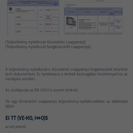
(Teljesítmény-nyilatkozat tűzvédelmi csappantyú)
(Teljesítmény-nyilatkozat füstgázvezérlő csappantyú)
A teljesítmény-nyilatkozat a tűzvédelmi csappantyú forgalmazását lehetővé
tevő dokumentum. Ez tartalmazza a termék bevizsgálási körülményeit és az
osztályba sorolást.
Az osztályozás az EN 13501-3 szerint történik:
Ha egy tűzvédelmi csappantyú teljesítmény-nyilatkozatában az alábbiakat
látjuk:
EI TT (VE-HO,
I↔O)
S
az azt jelenti: