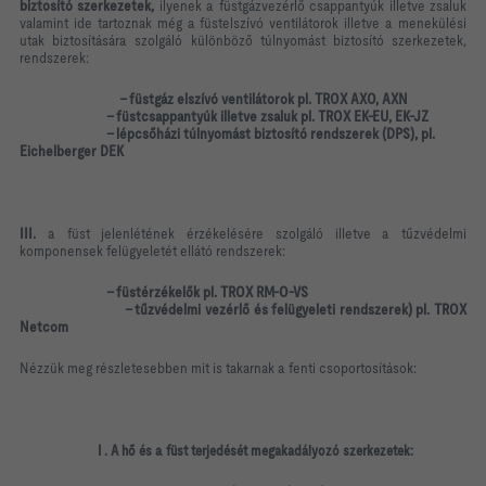
biztosító szerkezetek,
ilyenek a füstgázvezérlő csappantyúk illetve zsaluk
valamint ide tartoznak még a füstelszívó ventilátorok illetve a menekülési
utak biztosítására szolgáló különböző túlnyomást biztosító szerkezetek,
rendszerek:
- füstgáz elszívó ventilátorok pl. TROX AXO, AXN
- füstcsappantyúk illetve zsaluk pl. TROX EK-EU, EK-JZ
- lépcsőházi túlnyomást biztosító rendszerek (DPS), pl.
Eichelberger DEK
III.
a füst jelenlétének érzékelésére szolgáló illetve a tűzvédelmi
komponensek felügyeletét ellátó rendszerek:
- füstérzékelők pl. TROX RM-O-VS
- tűzvédelmi vezérlő és felügyeleti rendszerek) pl. TROX
Netcom
Nézzük meg részletesebben mit is takarnak a fenti csoportosítások:
I . A hő és a füst terjedését megakadályozó szerkezetek: