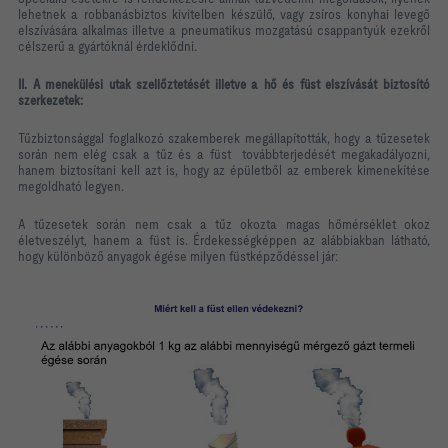
lehetnek a robbanásbiztos kivitelben készülő, vagy zsíros konyhai levegő
elszívására alkalmas illetve a pneumatikus mozgatású csappantyúk ezekről
célszerű a gyártóknál érdeklődni.
II. A menekülési utak szellőztetését illetve a hő és füst elszívását biztosító
szerkezetek:
Tűzbiztonsággal foglalkozó szakemberek megállapították, hogy a tűzesetek
során nem elég csak a tűz és a füst
továbbterjedését megakadályozni,
hanem biztosítani kell azt is, hogy az épületből az emberek kimenekítése
megoldható legyen.
A tűzesetek során nem csak a tűz okozta magas hőmérséklet okoz
életveszélyt, hanem a füst is. Érdekességképpen az alábbiakban látható,
hogy különböző anyagok égése milyen füstképződéssel jár: