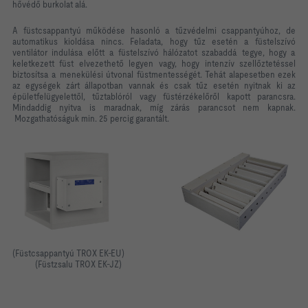
hővédő burkolat alá.
A füstcsappantyú működése hasonló a tűzvédelmi csappantyúhoz, de
automatikus kioldása nincs. Feladata, hogy tűz esetén a füstelszívó
ventilátor indulása előtt a füstelszívó hálózatot szabaddá tegye, hogy a
keletkezett füst elvezethető legyen vagy, hogy intenzív szellőztetéssel
biztosítsa a menekülési útvonal füstmentességét. Tehát alapesetben ezek
az egységek zárt állapotban vannak és csak tűz esetén nyitnak ki az
épületfelügyelettől, tűztablóról vagy füstérzékelőről kapott parancsra.
Mindaddig nyitva is maradnak, míg zárás parancsot nem kapnak.
Mozgathatóságuk min. 25 percig garantált.
(Füstcsappantyú TROX EK-EU)
(Füstzsalu TROX EK-JZ)