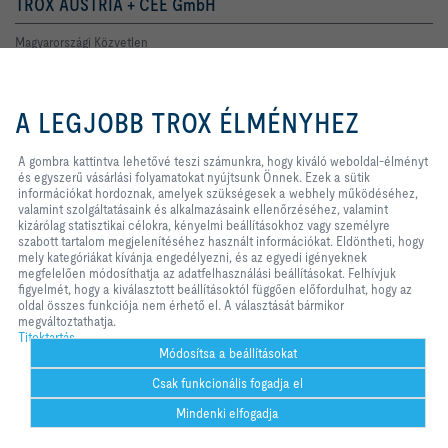
TROX AUSTRIA + CEE GmbH
Magyarországi Közvetlen
Kereskedelmi Képviselete
1138 Budapest
A gombra kattintva lehetővé teszi
Népfürdő u.22.C.ép.Fszt.3/B.
számunkra, hogy kiváló weboldal-
A LEGJOBB TROX ÉLMÉNYHEZ
Telefon +36 1 212 1211
élményt és egyszerű vásárlási
E-Mail
offers-hu@troxgroup.com
folyamatokat nyújtsunk Önnek.
Ezek a sütik információkat
A gombra kattintva lehetővé teszi számunkra, hogy kiváló weboldal-élményt
hordoznak, amelyek szükségesek
és egyszerű vásárlási folyamatokat nyújtsunk Önnek. Ezek a sütik
Online szolgáltatások
a webhely működéséhez, valamint
információkat hordoznak, amelyek szükségesek a webhely működéséhez,
szolgáltatásaink és alkalmazásaink
valamint szolgáltatásaink és alkalmazásaink ellenőrzéséhez, valamint
ellenőrzéséhez, valamint kizárólag
kizárólag statisztikai célokra, kényelmi beállításokhoz vagy személyre
TROX Academy
statisztikai célokra, kényelmi
szabott tartalom megjelenítéséhez használt információkat. Eldöntheti, hogy
beállításokhoz vagy személyre
mely kategóriákat kívánja engedélyezni, és az egyedi igényeknek
szabott tartalom megjelenítéséhez
megfelelően módosíthatja az adatfelhasználási beállításokat. Felhívjuk
Az Ön kapcsolattartója
használt információkat. Eldöntheti,
figyelmét, hogy a kiválasztott beállításoktól függően előfordulhat, hogy az
hogy mely kategóriákat kívánja
oldal összes funkciója nem érhető el. A választását bármikor
Online hibabejelentés
engedélyezni, és az egyedi
megváltoztathatja.
igényeknek megfelelően
Titoktartás
módosíthatja az adatfelhasználási
Módosítsa a beállításokat
beállításokat. Felhívjuk figyelmét,
Szerviz forródrót
Csak funkcionális fogadja el
hogy a kiválasztott beállításoktól
függően előfordulhat, hogy az oldal
Mindenki elfogadja
TROX AUSTRIA + CEE GmbH
összes funkciója nem érhető el. A
Magyarországi Közvetlen
választását bármikor
Segítség
nyomtatás
Cookie-beállítások
kedvenc
megosztás
kapcsolat
PDF
trox bei 
Kereskedelmi Képviselete