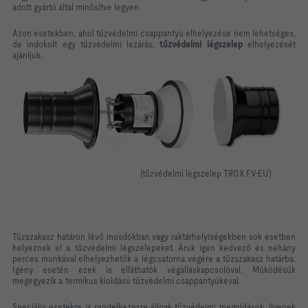
adott gyártó által minősítve legyen.
Azon esetekben, ahol tűzvédelmi csappantyú elhelyezése nem lehetséges,
de indokolt egy tűzvédelmi lezárás,
tűzvédelmi légszelep
elhelyezését
ajánljuk.
(tűzvédelmi légszelep TROX FV-EU)
Tűzszakasz határon lévő mosdókban vagy raktárhelyiségekben sok esetben
helyeznek el a tűzvédelmi légszelepeket. Áruk igen kedvező és néhány
perces munkával elhelyezhetők a légcsatorna végére a tűzszakasz határba.
Igény esetén ezek is elláthatók végálláskapcsolóval. Működésük
megegyezik a termikus kioldású tűzvédelmi csappantyúkéval.
Speciális esetekre is rendelkezésre állnak tűzvédelmi megoldások, ilyenek