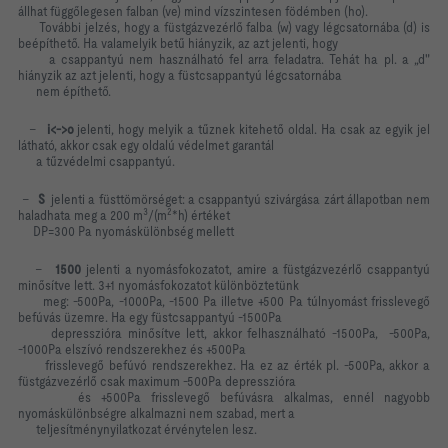
állhat függőlegesen falban (ve) mind vízszintesen födémben (ho).
További jelzés, hogy a füstgázvezérlő falba (w) vagy légcsatornába (d) is
beépíthető. Ha valamelyik betű hiányzik, az azt jelenti, hogy
a csappantyú nem használható fel arra feladatra. Tehát ha pl. a „d"
hiányzik az azt jelenti, hogy a füstcsappantyú légcsatornába
nem építhető.
-
i
<->
o
jelenti, hogy melyik a tűznek kitehető oldal. Ha csak az egyik jel
látható, akkor csak egy oldalú védelmet garantál
a tűzvédelmi csappantyú.
-
S
jelenti a füsttömörséget: a csappantyú szivárgása zárt állapotban nem
3
2
haladhata meg a 200 m
/(m
*h) értéket
DP=300 Pa nyomáskülönbség mellett
-
1500
jelenti a nyomásfokozatot, amire a füstgázvezérlő csappantyú
minősítve lett. 3+1 nyomásfokozatot különböztetünk
meg: -500Pa, -1000Pa, -1500 Pa illetve +500 Pa túlnyomást frisslevegő
befúvás üzemre. Ha egy füstcsappantyú -1500Pa
depresszióra minősítve lett, akkor felhasználható -1500Pa, -500Pa,
-1000Pa elszívó rendszerekhez és +500Pa
frisslevegő befúvó rendszerekhez. Ha ez az érték pl. -500Pa, akkor a
füstgázvezérlő csak maximum -500Pa depresszióra
és +500Pa frisslevegő befúvásra alkalmas, ennél nagyobb
nyomáskülönbségre alkalmazni nem szabad, mert a
teljesítménynyilatkozat érvénytelen lesz.