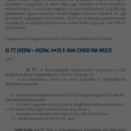
tűzvédelmi csappantyú az adott falba vagy födémbe történő beépítésre
minősítve van-e, a minősítés megfelel-e a követelményeknek. A tűzállósági
paraméterek ugyanis beépítési módtól függően eltérőek lehetnek. Pl: egy
tűzvédelmi csappantyú beton falban EI120-as tűzállósági paraméterekkel
rendelkezik, de egy könnyűszerkezetes falban lehet, hogy már csak EI90-es
minősítéssel.
Füstgázvezérő csappantyúknál ez a jelzés az alábbiak szerint alakul:
EI TT (VEDW - HODW, I↔O) S 1500 CMOD MA MULTI
,ahol :
-
EI TT
: a füstcsappanyú meghatározott ideig képes a tűz
továbbterjedését megakadályozni. Mind az integritás (E),
a tűz átterjedése, mind a hő elleni szigetelés (I) meghatározott
időtartamra garantált.
3
2
E – a teszt során maximum 360 m
/(m
*h) levegőt enged át DP=300 Pa
nyomáskülönbség mellett.
I – hő elleni szigetelés a teszt során az átlaghőmérséklet nem érheti el
a 140 Celsius fokot egyik mérési ponton sem, illetve a
maximális hőmérséklet nem lépheti túl a 180 Celsius fokot.
TT – tűzállóság ideje 30, 60, 90 120… perc
-
vedw-hodw
jelenti, hogy a füstcsappantyú lezárólapja zárt állapotban