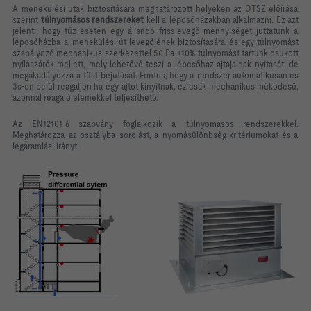
A menekülési utak biztosítására meghatározott helyeken az OTSZ előírása
szerint
túlnyomásos rendszereket
kell a lépcsőházakban alkalmazni. Ez azt
jelenti, hogy tűz esetén egy állandó frisslevegő mennyiséget juttatunk a
lépcsőházba a menekülési út levegőjének biztosítására és egy túlnyomást
szabályozó mechanikus szerkezettel 50 Pa ±10% túlnyomást tartunk csukott
nyílászárók mellett, mely lehetővé teszi a lépcsőház ajtajainak nyitását, de
megakadályozza a füst bejutását. Fontos, hogy a rendszer automatikusan és
3s-on belül reagáljon ha egy ajtót kinyitnak, ez csak mechanikus működésű,
azonnal reagáló elemekkel teljesíthető.
Az EN12101-6 szabvány foglalkozik a túlnyomásos rendszerekkel.
Meghatározza az osztályba sorolást, a nyomásülönbség kritériumokat és a
légáramlási irányt.