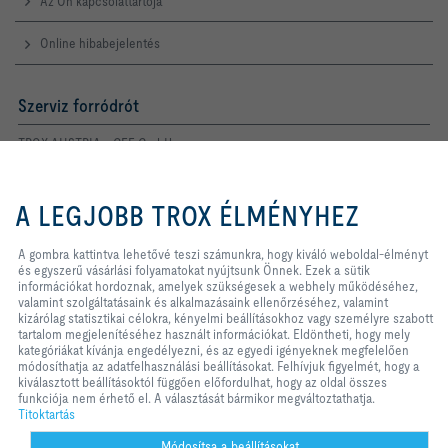
Az Ön kapcsolattartója
Online hibabejelentés
Szerviz forródrót
TROX AUSTRIA + CEE GmbH
Magyarországi Közvetlen
Kereskedelmi Képviselete
A gombra kattintva lehetővé teszi
számunkra, hogy kiváló weboldal-
A LEGJOBB TROX ÉLMÉNYHEZ
Telefon +36 1 212 1211
élményt és egyszerű vásárlási
Kapcsolat
folyamatokat nyújtsunk Önnek.
Ezek a sütik információkat
A gombra kattintva lehetővé teszi számunkra, hogy kiváló weboldal-élményt
hordoznak, amelyek szükségesek a
és egyszerű vásárlási folyamatokat nyújtsunk Önnek. Ezek a sütik
webhely működéséhez, valamint
információkat hordoznak, amelyek szükségesek a webhely működéséhez,
A TROX A KÖZÖSSÉGI MÉDIÁBAN
szolgáltatásaink és alkalmazásaink
valamint szolgáltatásaink és alkalmazásaink ellenőrzéséhez, valamint
ellenőrzéséhez, valamint kizárólag
kizárólag statisztikai célokra, kényelmi beállításokhoz vagy személyre szabott
statisztikai célokra, kényelmi
tartalom megjelenítéséhez használt információkat. Eldöntheti, hogy mely
beállításokhoz vagy személyre
kategóriákat kívánja engedélyezni, és az egyedi igényeknek megfelelően
szabott tartalom megjelenítéséhez
módosíthatja az adatfelhasználási beállításokat. Felhívjuk figyelmét, hogy a
Kezdőlap
Kapcsolat
Impresszum
Szállítási és fizetési feltételek
használt információkat. Eldöntheti,
kiválasztott beállításoktól függően előfordulhat, hogy az oldal összes
Titoktartás
Jogi nyilatkozat
hogy mely kategóriákat kívánja
2026 © TROX AUSTRIA + CEE GmbH
funkciója nem érhető el. A választását bármikor megváltoztathatja.
engedélyezni, és az egyedi
Titoktartás
igényeknek megfelelően
módosíthatja az adatfelhasználási
Módosítsa a beállításokat