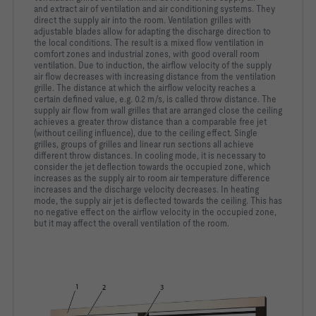
and
extract air of ventilation and air conditioning systems. They
direct
the supply air into the room. Ventilation grilles with
adjustable
blades allow for adapting the discharge direction to
the local
conditions. The result is a mixed flow ventilation in
comfort zones
and industrial zones, with good overall room
ventilation.
Due to induction, the airflow velocity of the supply
air flow
decreases with increasing distance from the ventilation
grille. The
distance at which the airflow velocity reaches a
certain defined
value, e.g. 0.2 m/s, is called throw distance. The
supply air flow
from wall grilles that are arranged close the ceiling
achieves a
greater throw distance than a comparable free jet
(without ceiling
influence), due to the ceiling effect. Single
grilles, groups of
grilles and linear run sections all achieve
different throw
distances.
In cooling mode, it is necessary to
consider the jet deflection
towards the occupied zone, which
increases as the supply air to
room air temperature difference
increases and the discharge
velocity decreases. In heating
mode, the supply air jet is
deflected towards the ceiling. This has
no negative effect on the
airflow velocity in the occupied zone,
but it may affect the overall
ventilation of the room.