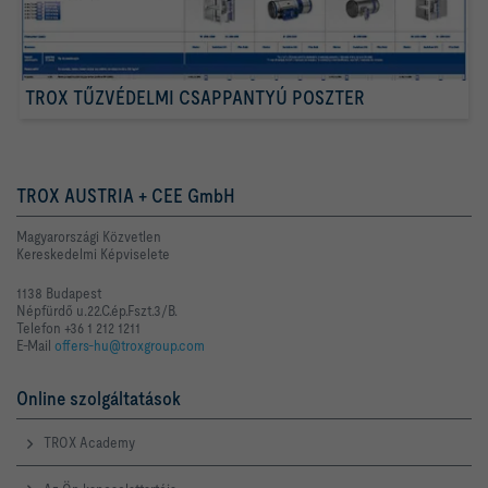
TROX TŰZVÉDELMI CSAPPANTYÚ POSZTER
TROX AUSTRIA + CEE GmbH
Magyarországi Közvetlen
Kereskedelmi Képviselete
1138 Budapest
Népfürdő u.22.C.ép.Fszt.3/B.
Telefon +36 1 212 1211
E-Mail
offers-hu@troxgroup.com
Online szolgáltatások
TROX Academy