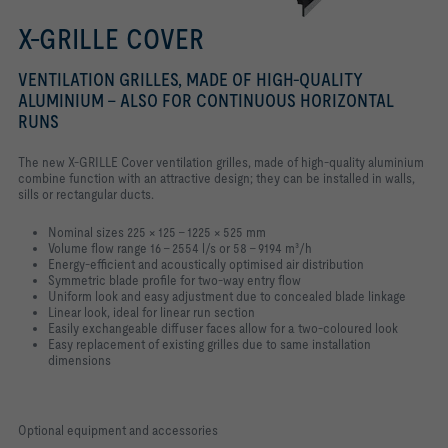
X-GRILLE COVER
VENTILATION GRILLES, MADE OF HIGH-QUALITY
ALUMINIUM – ALSO FOR CONTINUOUS HORIZONTAL
RUNS
The new X-GRILLE Cover ventilation grilles, made of high-quality aluminium
combine function with an attractive design; they can be installed in walls,
sills or rectangular ducts.
Nominal sizes 225 × 125 – 1225 × 525 mm
Volume flow range 16 – 2554 l/s or 58 – 9194 m³/h
Energy-efficient and acoustically optimised air distribution
Symmetric blade profile for two-way entry flow
Uniform look and easy adjustment due to concealed blade linkage
Linear look, ideal for linear run section
Easily exchangeable diffuser faces allow for a two-coloured look
Easy replacement of existing grilles due to same installation
dimensions
Optional equipment and accessories