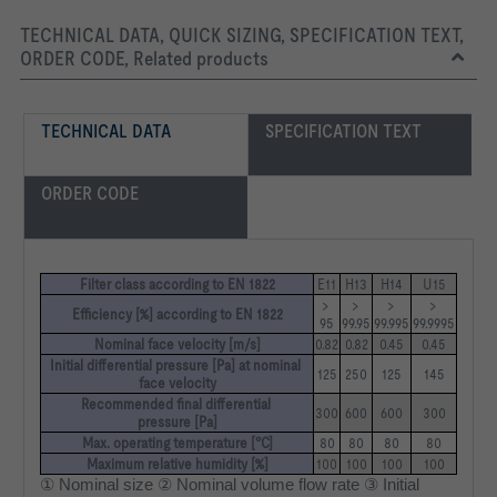
TECHNICAL DATA, QUICK SIZING, SPECIFICATION TEXT,
ORDER CODE, Related products
TECHNICAL DATA
SPECIFICATION TEXT
ORDER CODE
Filter class according to EN 1822
E11
H13
H14
U15
> 
> 
> 
> 
Efficiency [%] according to EN 1822
95
99.95
99.995
99.9995
Nominal face velocity [m/s]
0.82
0.82
0.45
0.45
Initial differential pressure [Pa] at nominal 
125
250
125
145
face velocity
Recommended final differential 
300
600
600
300
pressure [Pa]
Max. operating temperature [°C]
80
80
80
80
Maximum relative humidity [%]
100
100
100
100
① Nominal size ② Nominal volume flow rate ③ Initial