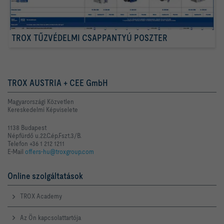
TROX TŰZVÉDELMI CSAPPANTYÚ POSZTER
TROX AUSTRIA + CEE GmbH
Magyarországi Közvetlen
Kereskedelmi Képviselete
1138 Budapest
Népfürdő u.22.C.ép.Fszt.3/B.
Telefon +36 1 212 1211
E-Mail
offers-hu@troxgroup.com
Online szolgáltatások
TROX Academy
Az Ön kapcsolattartója