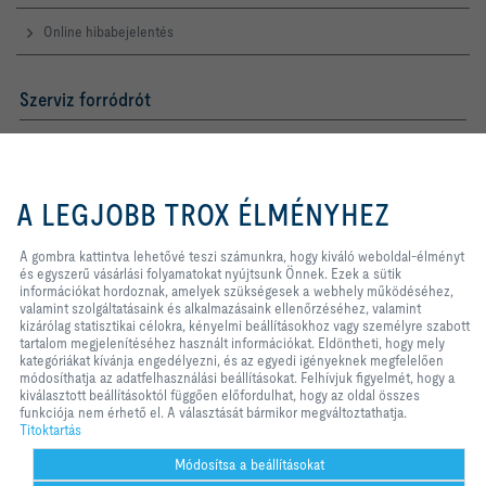
Online hibabejelentés
Szerviz forródrót
TROX AUSTRIA + CEE GmbH
Magyarországi Közvetlen
Kereskedelmi Képviselete
A gombra kattintva lehetővé teszi
számunkra, hogy kiváló weboldal-
A LEGJOBB TROX ÉLMÉNYHEZ
Telefon +36 1 212 1211
élményt és egyszerű vásárlási
Kapcsolat
folyamatokat nyújtsunk Önnek.
Ezek a sütik információkat
A gombra kattintva lehetővé teszi számunkra, hogy kiváló weboldal-élményt
hordoznak, amelyek szükségesek a
és egyszerű vásárlási folyamatokat nyújtsunk Önnek. Ezek a sütik
webhely működéséhez, valamint
információkat hordoznak, amelyek szükségesek a webhely működéséhez,
A TROX A KÖZÖSSÉGI MÉDIÁBAN
szolgáltatásaink és alkalmazásaink
valamint szolgáltatásaink és alkalmazásaink ellenőrzéséhez, valamint
ellenőrzéséhez, valamint kizárólag
kizárólag statisztikai célokra, kényelmi beállításokhoz vagy személyre szabott
statisztikai célokra, kényelmi
tartalom megjelenítéséhez használt információkat. Eldöntheti, hogy mely
beállításokhoz vagy személyre
kategóriákat kívánja engedélyezni, és az egyedi igényeknek megfelelően
szabott tartalom megjelenítéséhez
módosíthatja az adatfelhasználási beállításokat. Felhívjuk figyelmét, hogy a
Kezdőlap
Kapcsolat
Impresszum
Szállítási és fizetési feltételek
használt információkat. Eldöntheti,
kiválasztott beállításoktól függően előfordulhat, hogy az oldal összes
hogy mely kategóriákat kívánja
funkciója nem érhető el. A választását bármikor megváltoztathatja.
Titoktartás
Jogi nyilatkozat
2026 © TROX AUSTRIA + CEE GmbH
engedélyezni, és az egyedi
Titoktartás
igényeknek megfelelően
módosíthatja az adatfelhasználási
Módosítsa a beállításokat
beállításokat. Felhívjuk figyelmét,