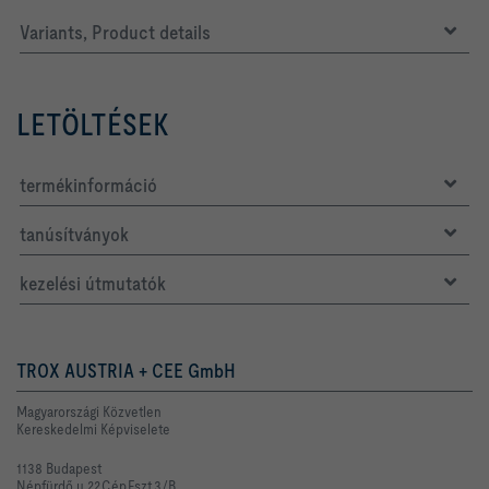
Variants, Product details
LETÖLTÉSEK
termékinformáció
tanúsítványok
kezelési útmutatók
TROX AUSTRIA + CEE GmbH
Magyarországi Közvetlen
Kereskedelmi Képviselete
1138 Budapest
Népfürdő u.22.C.ép.Fszt.3/B.