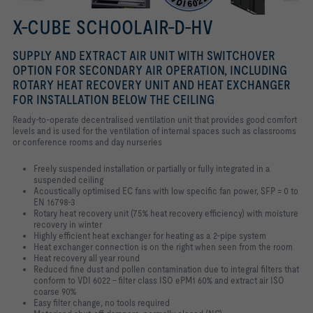
X-CUBE SCHOOLAIR-D-HV
SUPPLY AND EXTRACT AIR UNIT WITH SWITCHOVER
OPTION FOR SECONDARY AIR OPERATION, INCLUDING
ROTARY HEAT RECOVERY UNIT AND HEAT EXCHANGER
FOR INSTALLATION BELOW THE CEILING
Ready-to-operate decentralised ventilation unit that provides good comfort
levels and is used for the ventilation of internal spaces such as classrooms
or conference rooms and day nurseries
Freely suspended installation or partially or fully integrated in a
suspended ceiling
Acoustically optimised EC fans with low specific fan power, SFP = 0 to
EN 16798-3
Rotary heat recovery unit (75% heat recovery efficiency) with moisture
recovery in winter
Highly efficient heat exchanger for heating as a 2-pipe system
Heat exchanger connection is on the right when seen from the room
Heat recovery all year round
Reduced fine dust and pollen contamination due to integral filters that
conform to VDI 6022 – filter class ISO ePM1 60% and extract air ISO
coarse 90%
Easy filter change, no tools required