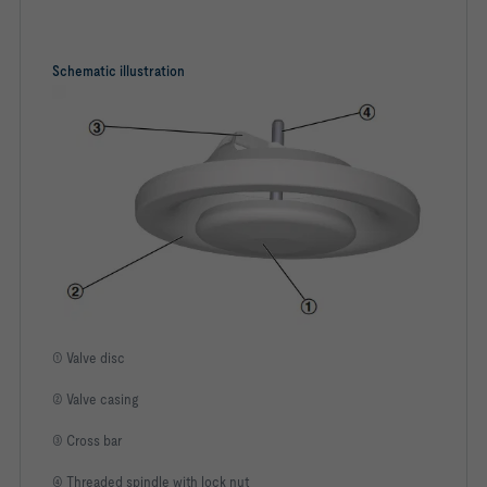
Schematic illustration
① Valve disc
② Valve casing
③ Cross bar
④ Threaded spindle with lock nut