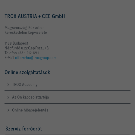
TROX AUSTRIA + CEE GmbH
Magyarországi Közvetlen
Kereskedelmi Képviselete
1138 Budapest
Népfürdő u.22.C.ép.Fszt.3/B.
Telefon +36 1 212 1211
E-Mail
offers-hu@troxgroup.com
Online szolgáltatások
TROX Academy
Az Ön kapcsolattartója
Online hibabejelentés
Szerviz forródrót