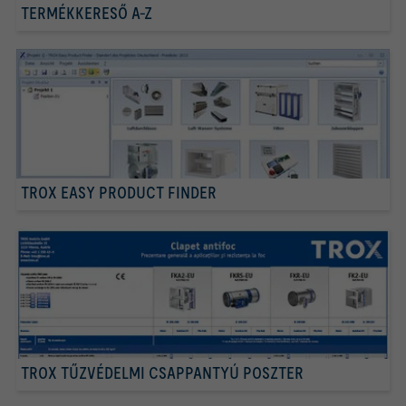
TERMÉKKERESŐ A-Z
TROX EASY PRODUCT FINDER
TROX TŰZVÉDELMI CSAPPANTYÚ POSZTER