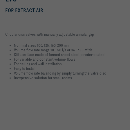
FOR EXTRACT AIR
Circular disc valves with manually adjustable annular gap
Nominal sizes 100, 125, 160, 200 mm
Volume flow rate range 10 – 50 l/s or 36 – 180 m³/h
Diffuser face made of formed sheet steel, powder-coated
For variable and constant volume flows
For ceiling and wall installation
Easy to install
Volume flow rate balancing by simply turning the valve disc
Inexpensive solution for small rooms