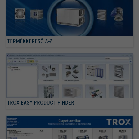
TERMÉKKERESŐ A-Z
TROX EASY PRODUCT FINDER