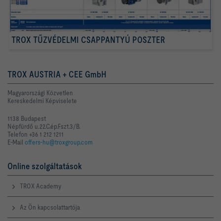
TROX TŰZVÉDELMI CSAPPANTYÚ POSZTER
TROX AUSTRIA + CEE GmbH
Magyarországi Közvetlen
Kereskedelmi Képviselete
1138 Budapest
Népfürdő u.22.C.ép.Fszt.3/B.
Telefon +36 1 212 1211
E-Mail
offers-hu@troxgroup.com
Online szolgáltatások
TROX Academy
Az Ön kapcsolattartója