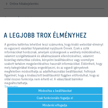
Online hibabejelentés
Szerviz forródrót
TROX AUSTRIA + CEE GmbH
A gombra kattintva lehetővé teszi
Magyarországi Közvetlen
számunkra, hogy kiváló weboldal-
A LEGJOBB TROX ÉLMÉNYHEZ
Kereskedelmi Képviselete
élményt és egyszerű vásárlási
folyamatokat nyújtsunk Önnek.
Telefon +36 1 212 1211
Ezek a sütik információkat
A gombra kattintva lehetővé teszi számunkra, hogy kiváló weboldal-élményt
Kapcsolat
hordoznak, amelyek szükségesek
és egyszerű vásárlási folyamatokat nyújtsunk Önnek. Ezek a sütik
a webhely működéséhez, valamint
információkat hordoznak, amelyek szükségesek a webhely működéséhez,
szolgáltatásaink és alkalmazásaink
valamint szolgáltatásaink és alkalmazásaink ellenőrzéséhez, valamint
ellenőrzéséhez, valamint kizárólag
kizárólag statisztikai célokra, kényelmi beállításokhoz vagy személyre
A TROX A KÖZÖSSÉGI MÉDIÁBAN
statisztikai célokra, kényelmi
szabott tartalom megjelenítéséhez használt információkat. Eldöntheti, hogy
beállításokhoz vagy személyre
mely kategóriákat kívánja engedélyezni, és az egyedi igényeknek
szabott tartalom megjelenítéséhez
megfelelően módosíthatja az adatfelhasználási beállításokat. Felhívjuk
használt információkat. Eldöntheti,
figyelmét, hogy a kiválasztott beállításoktól függően előfordulhat, hogy az
hogy mely kategóriákat kívánja
oldal összes funkciója nem érhető el. A választását bármikor
Kezdőlap
Kapcsolat
Impresszum
Szállítási és fizetési feltételek
engedélyezni, és az egyedi
megváltoztathatja.
igényeknek megfelelően
Titoktartás
Titoktartás
Jogi nyilatkozat
2026 © TROX AUSTRIA + CEE GmbH
módosíthatja az adatfelhasználási
Módosítsa a beállításokat
beállításokat. Felhívjuk figyelmét,
Csak funkcionális fogadja el
hogy a kiválasztott beállításoktól
függően előfordulhat, hogy az oldal
Mindenki elfogadja
összes funkciója nem érhető el. A