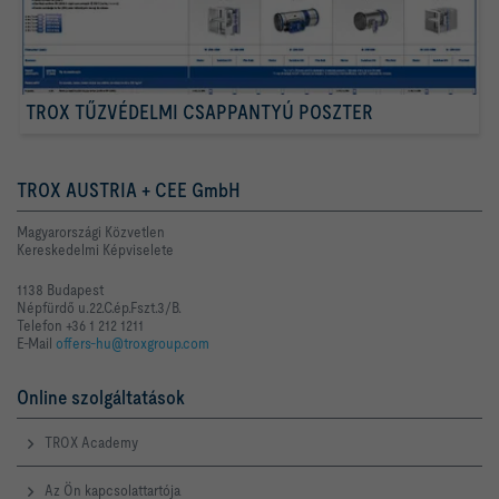
TROX TŰZVÉDELMI CSAPPANTYÚ POSZTER
TROX AUSTRIA + CEE GmbH
Magyarországi Közvetlen
Kereskedelmi Képviselete
1138 Budapest
Népfürdő u.22.C.ép.Fszt.3/B.
Telefon +36 1 212 1211
E-Mail
offers-hu@troxgroup.com
Online szolgáltatások
TROX Academy
Az Ön kapcsolattartója