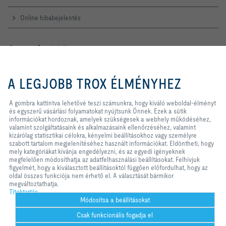
Online hibabejelentés
Szerviz forródrót
TROX AUSTRIA + CEE GmbH
A gombra kattintva lehetővé teszi
Magyarországi Közvetlen
számunkra, hogy kiváló weboldal-
A LEGJOBB TROX ÉLMÉNYHEZ
Kereskedelmi Képviselete
élményt és egyszerű vásárlási
folyamatokat nyújtsunk Önnek.
Telefon +36 1 212 1211
Ezek a sütik információkat
A gombra kattintva lehetővé teszi számunkra, hogy kiváló weboldal-élményt
Kapcsolat
hordoznak, amelyek szükségesek
és egyszerű vásárlási folyamatokat nyújtsunk Önnek. Ezek a sütik
a webhely működéséhez, valamint
információkat hordoznak, amelyek szükségesek a webhely működéséhez,
szolgáltatásaink és alkalmazásaink
valamint szolgáltatásaink és alkalmazásaink ellenőrzéséhez, valamint
ellenőrzéséhez, valamint kizárólag
kizárólag statisztikai célokra, kényelmi beállításokhoz vagy személyre
A TROX A KÖZÖSSÉGI MÉDIÁBAN
statisztikai célokra, kényelmi
szabott tartalom megjelenítéséhez használt információkat. Eldöntheti, hogy
beállításokhoz vagy személyre
mely kategóriákat kívánja engedélyezni, és az egyedi igényeknek
szabott tartalom megjelenítéséhez
megfelelően módosíthatja az adatfelhasználási beállításokat. Felhívjuk
használt információkat. Eldöntheti,
figyelmét, hogy a kiválasztott beállításoktól függően előfordulhat, hogy az
hogy mely kategóriákat kívánja
oldal összes funkciója nem érhető el. A választását bármikor
Kezdőlap
Kapcsolat
Impresszum
Szállítási és fizetési feltételek
engedélyezni, és az egyedi
megváltoztathatja.
igényeknek megfelelően
Titoktartás
Titoktartás
Jogi nyilatkozat
2026 © TROX AUSTRIA + CEE GmbH
módosíthatja az adatfelhasználási
Módosítsa a beállításokat
beállításokat. Felhívjuk figyelmét,
Csak funkcionális fogadja el
hogy a kiválasztott beállításoktól
függően előfordulhat, hogy az oldal