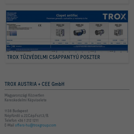
TROX TŰZVÉDELMI CSAPPANTYÚ POSZTER
TROX AUSTRIA + CEE GmbH
Magyarországi Közvetlen
Kereskedelmi Képviselete
1138 Budapest
Népfürdő u.22.C.ép.Fszt.3/B.
Telefon +36 1 212 1211
E-Mail
offers-hu@troxgroup.com