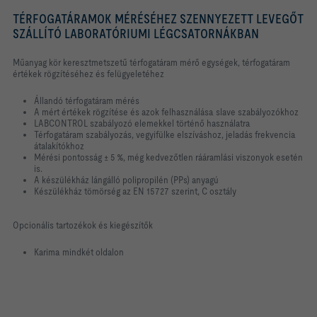
TÉRFOGATÁRAMOK MÉRÉSÉHEZ SZENNYEZETT LEVEGŐT
SZÁLLÍTÓ LABORATÓRIUMI LÉGCSATORNÁKBAN
Műanyag kör keresztmetszetű térfogatáram mérő egységek, térfogatáram
értékek rögzítéséhez és felügyeletéhez
Állandó térfogatáram mérés
A mért értékek rögzítése és azok felhasználása slave szabályozókhoz
LABCONTROL szabályozó elemekkel történő használatra
Térfogatáram szabályozás, vegyifülke elszíváshoz, jeladás frekvencia
átalakítókhoz
Mérési pontosság ± 5 %, még kedvezőtlen rááramlási viszonyok esetén
is.
A készülékház lángálló polipropilén (PPs) anyagú
Készülékház tömörség az EN 15727 szerint, C osztály
Opcionális tartozékok és kiegészítők
Karima mindkét oldalon