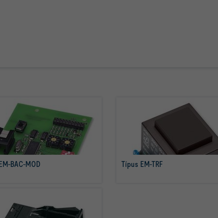
 EM-BAC-MOD
Típus EM-TRF
tovább olvasom
tovább olvasom