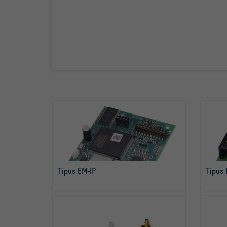
Típus EM-IP
Típus
tovább olvasom