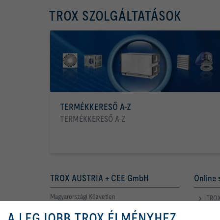
TROX SZOLGÁLTATÁSOK
TERMÉKKERESŐ A-Z
TERMÉKKERESŐ A-Z
TROX AUSTRIA + CEE GmbH
Online 
Magyarországi Közvetlen
TROX
Kereskedelmi Képviselete
A LEGJOBB TROX ÉLMÉNYHEZ
Az Ön