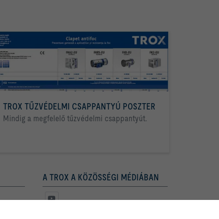
TROX TŰZVÉDELMI CSAPPANTYÚ POSZTER
Mindig a megfelelő tűzvédelmi csappantyút.
A TROX A KÖZÖSSÉGI MÉDIÁBAN