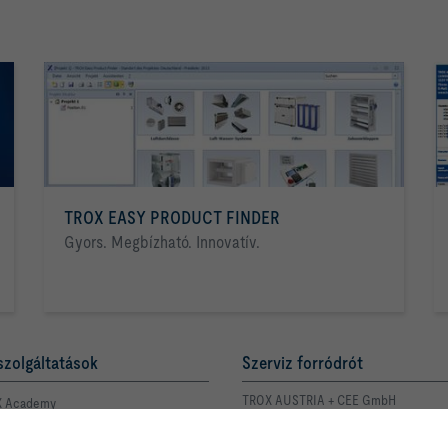
TROX EASY PRODUCT FINDER
Gyors. Megbízható. Innovatív.
szolgáltatások
Szerviz forródrót
TROX AUSTRIA + CEE GmbH
 Academy
Magyarországi Közvetlen
Kereskedelmi Képviselete
 kapcsolattartója