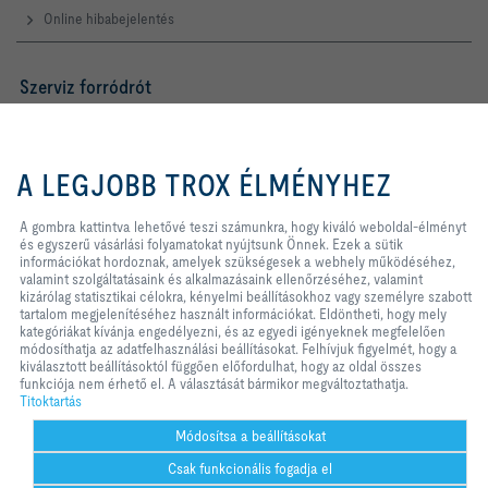
Online hibabejelentés
Szerviz forródrót
TROX AUSTRIA + CEE GmbH
Magyarországi Közvetlen
A gombra kattintva lehetővé teszi
Kereskedelmi Képviselete
számunkra, hogy kiváló weboldal-
A LEGJOBB TROX ÉLMÉNYHEZ
élményt és egyszerű vásárlási
Telefon +36 1 212 1211
folyamatokat nyújtsunk Önnek.
Kapcsolat
Ezek a sütik információkat
A gombra kattintva lehetővé teszi számunkra, hogy kiváló weboldal-élményt
hordoznak, amelyek szükségesek a
és egyszerű vásárlási folyamatokat nyújtsunk Önnek. Ezek a sütik
webhely működéséhez, valamint
információkat hordoznak, amelyek szükségesek a webhely működéséhez,
szolgáltatásaink és alkalmazásaink
valamint szolgáltatásaink és alkalmazásaink ellenőrzéséhez, valamint
A TROX A KÖZÖSSÉGI MÉDIÁBAN
ellenőrzéséhez, valamint kizárólag
kizárólag statisztikai célokra, kényelmi beállításokhoz vagy személyre szabott
statisztikai célokra, kényelmi
tartalom megjelenítéséhez használt információkat. Eldöntheti, hogy mely
beállításokhoz vagy személyre
kategóriákat kívánja engedélyezni, és az egyedi igényeknek megfelelően
szabott tartalom megjelenítéséhez
módosíthatja az adatfelhasználási beállításokat. Felhívjuk figyelmét, hogy a
használt információkat. Eldöntheti,
kiválasztott beállításoktól függően előfordulhat, hogy az oldal összes
Kezdőlap
Kapcsolat
Impresszum
Szállítási és fizetési feltételek
hogy mely kategóriákat kívánja
funkciója nem érhető el. A választását bármikor megváltoztathatja.
engedélyezni, és az egyedi
Titoktartás
Titoktartás
Jogi nyilatkozat
2026 © TROX AUSTRIA + CEE GmbH
igényeknek megfelelően
módosíthatja az adatfelhasználási
Módosítsa a beállításokat
beállításokat. Felhívjuk figyelmét,
Csak funkcionális fogadja el
hogy a kiválasztott beállításoktól
függően előfordulhat, hogy az oldal