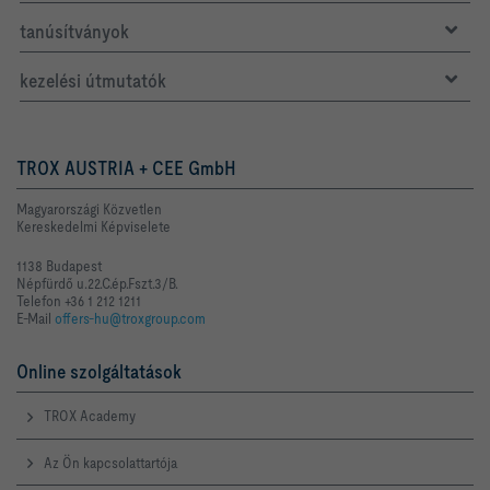
tanúsítványok
kezelési útmutatók
TROX AUSTRIA + CEE GmbH
Magyarországi Közvetlen
Kereskedelmi Képviselete
1138 Budapest
Népfürdő u.22.C.ép.Fszt.3/B.
Telefon +36 1 212 1211
E-Mail
offers-hu@troxgroup.com
Online szolgáltatások
TROX Academy
Az Ön kapcsolattartója