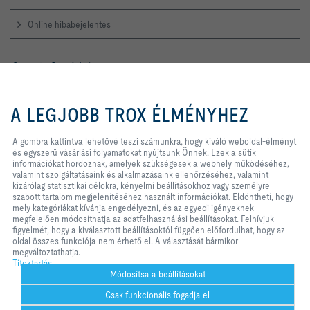
Online hibabejelentés
Szerviz forródrót
TROX AUSTRIA + CEE GmbH
A gombra kattintva lehetővé teszi
Magyarországi Közvetlen
számunkra, hogy kiváló weboldal-
A LEGJOBB TROX ÉLMÉNYHEZ
Kereskedelmi Képviselete
élményt és egyszerű vásárlási
folyamatokat nyújtsunk Önnek.
Telefon +36 1 212 1211
Ezek a sütik információkat
A gombra kattintva lehetővé teszi számunkra, hogy kiváló weboldal-élményt
Kapcsolat
hordoznak, amelyek szükségesek
és egyszerű vásárlási folyamatokat nyújtsunk Önnek. Ezek a sütik
a webhely működéséhez, valamint
információkat hordoznak, amelyek szükségesek a webhely működéséhez,
szolgáltatásaink és alkalmazásaink
valamint szolgáltatásaink és alkalmazásaink ellenőrzéséhez, valamint
ellenőrzéséhez, valamint kizárólag
kizárólag statisztikai célokra, kényelmi beállításokhoz vagy személyre
A TROX A KÖZÖSSÉGI MÉDIÁBAN
statisztikai célokra, kényelmi
szabott tartalom megjelenítéséhez használt információkat. Eldöntheti, hogy
beállításokhoz vagy személyre
mely kategóriákat kívánja engedélyezni, és az egyedi igényeknek
szabott tartalom megjelenítéséhez
megfelelően módosíthatja az adatfelhasználási beállításokat. Felhívjuk
használt információkat. Eldöntheti,
figyelmét, hogy a kiválasztott beállításoktól függően előfordulhat, hogy az
hogy mely kategóriákat kívánja
oldal összes funkciója nem érhető el. A választását bármikor
Kezdőlap
Kapcsolat
Impresszum
Szállítási és fizetési feltételek
engedélyezni, és az egyedi
megváltoztathatja.
igényeknek megfelelően
Titoktartás
Titoktartás
Jogi nyilatkozat
2026 © TROX AUSTRIA + CEE GmbH
módosíthatja az adatfelhasználási
Módosítsa a beállításokat
beállításokat. Felhívjuk figyelmét,
Csak funkcionális fogadja el
hogy a kiválasztott beállításoktól
függően előfordulhat, hogy az oldal