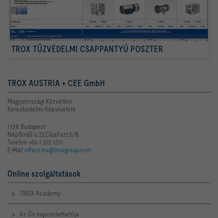
TROX TŰZVÉDELMI CSAPPANTYÚ POSZTER
TROX AUSTRIA + CEE GmbH
Magyarországi Közvetlen
Kereskedelmi Képviselete
1138 Budapest
Népfürdő u.22.C.ép.Fszt.3/B.
Telefon +36 1 212 1211
E-Mail
offers-hu@troxgroup.com
Online szolgáltatások
TROX Academy
Az Ön kapcsolattartója