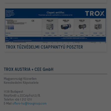
TROX TŰZVÉDELMI CSAPPANTYÚ POSZTER
TROX AUSTRIA + CEE GmbH
Magyarországi Közvetlen
Kereskedelmi Képviselete
1138 Budapest
Népfürdő u.22.C.ép.Fszt.3/B.
Telefon +36 1 212 1211
E-Mail
offers-hu@troxgroup.com