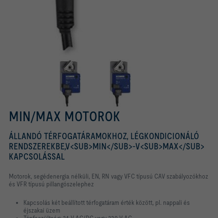
MIN/MAX MOTOROK
ÁLLANDÓ TÉRFOGATÁRAMOKHOZ, LÉGKONDICIONÁLÓ
RENDSZEREKBE,V<SUB>MIN</SUB>-V<SUB>MAX</SUB>
KAPCSOLÁSSAL
Motorok, segédenergia nélküli, EN, RN vagy VFC típusú CAV szabályozókhoz
és VFR típusú pillangószelephez
Kapcsolás két beállított térfogatáram érték között, pl. nappali és
éjszakai üzem