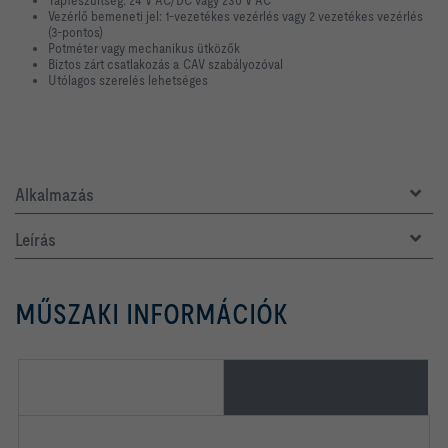
Tápfeszültség: 24 V AC/DC vagy 230 V AC
Vezérlő bemeneti jel: 1-vezetékes vezérlés vagy 2 vezetékes vezérlés
(3-pontos)
Potméter vagy mechanikus ütközők
Biztos zárt csatlakozás a CAV szabályozóval
Utólagos szerelés lehetséges
Alkalmazás
Leírás
MŰSZAKI INFORMÁCIÓK