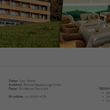
Owner
:
Fam. Fritsch
Architect
:
Reichart Bauplanungs Gmbh
Planer
:
Dür Werner Ges.m.b.H.
TROX-Pr
Air
Air volume
:
ca. 40.000 m3/h
Ai
Co