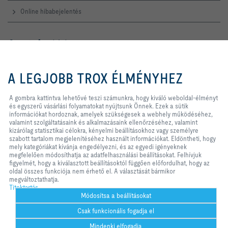
Online hibabejelentés
Szerviz forródrót
TROX AUSTRIA + CEE GmbH
A gombra kattintva lehetővé teszi
Magyarországi Közvetlen
számunkra, hogy kiváló weboldal-
A LEGJOBB TROX ÉLMÉNYHEZ
Kereskedelmi Képviselete
élményt és egyszerű vásárlási
folyamatokat nyújtsunk Önnek.
Telefon +36 1 212 1211
Ezek a sütik információkat
A gombra kattintva lehetővé teszi számunkra, hogy kiváló weboldal-élményt
Kapcsolat
hordoznak, amelyek szükségesek
és egyszerű vásárlási folyamatokat nyújtsunk Önnek. Ezek a sütik
a webhely működéséhez, valamint
információkat hordoznak, amelyek szükségesek a webhely működéséhez,
szolgáltatásaink és alkalmazásaink
valamint szolgáltatásaink és alkalmazásaink ellenőrzéséhez, valamint
ellenőrzéséhez, valamint kizárólag
kizárólag statisztikai célokra, kényelmi beállításokhoz vagy személyre
A TROX A KÖZÖSSÉGI MÉDIÁBAN
statisztikai célokra, kényelmi
szabott tartalom megjelenítéséhez használt információkat. Eldöntheti, hogy
beállításokhoz vagy személyre
mely kategóriákat kívánja engedélyezni, és az egyedi igényeknek
szabott tartalom megjelenítéséhez
megfelelően módosíthatja az adatfelhasználási beállításokat. Felhívjuk
használt információkat. Eldöntheti,
figyelmét, hogy a kiválasztott beállításoktól függően előfordulhat, hogy az
hogy mely kategóriákat kívánja
oldal összes funkciója nem érhető el. A választását bármikor
Kezdőlap
Kapcsolat
Impresszum
Szállítási és fizetési feltételek
engedélyezni, és az egyedi
megváltoztathatja.
igényeknek megfelelően
Titoktartás
Titoktartás
Jogi nyilatkozat
2026 © TROX AUSTRIA + CEE GmbH
módosíthatja az adatfelhasználási
Módosítsa a beállításokat
beállításokat. Felhívjuk figyelmét,
Csak funkcionális fogadja el
hogy a kiválasztott beállításoktól
függően előfordulhat, hogy az oldal
Mindenki elfogadja
összes funkciója nem érhető el. A