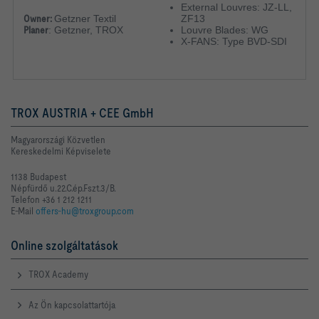
External Louvres: JZ-LL,
Owner:
Getzner Textil
ZF13
Planer
:
Getzner, TROX
Louvre Blades: WG
X-FANS: Type BVD-SDI
TROX AUSTRIA + CEE GmbH
Magyarországi Közvetlen
Kereskedelmi Képviselete
1138 Budapest
Népfürdő u.22.C.ép.Fszt.3/B.
Telefon +36 1 212 1211
E-Mail
offers-hu@troxgroup.com
Online szolgáltatások
TROX Academy
Az Ön kapcsolattartója