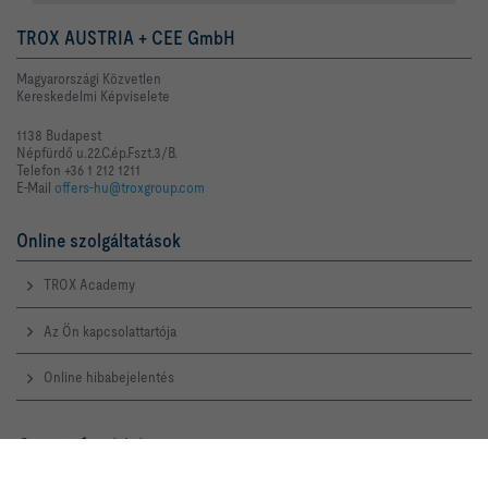
TROX AUSTRIA + CEE GmbH
Magyarországi Közvetlen
Kereskedelmi Képviselete
1138 Budapest
Népfürdő u.22.C.ép.Fszt.3/B.
Telefon +36 1 212 1211
E-Mail
offers-hu@troxgroup.com
Online szolgáltatások
TROX Academy
Az Ön kapcsolattartója
Online hibabejelentés
Szerviz forródrót
TROX AUSTRIA + CEE GmbH