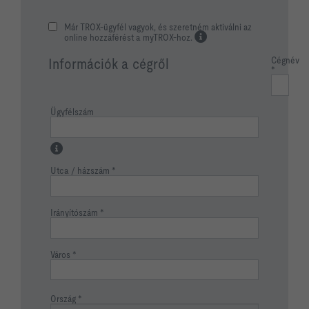
Már TROX-ügyfél vagyok, és szeretném aktiválni az
online hozzáférést a myTROX-hoz.
Cégnév
Információk a cégről
Ügyfélszám
Utca / házszám
Irányítószám
Város
Ország