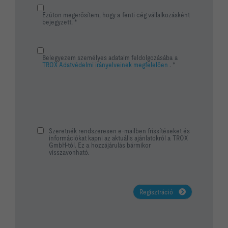
Ezúton megerősítem, hogy a fenti cég vállalkozásként
bejegyzett. *
Belegyezem személyes adataim feldolgozásába a
TROX Adatvédelmi irányelveinek megfelelően
. *
Szeretnék rendszeresen e-mailben frissítéseket és
információkat kapni az aktuális ajánlatokról a TROX
GmbH-tól. Ez a hozzájárulás bármikor
visszavonható.
Regisztráció