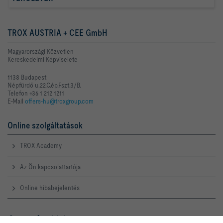
TROX AUSTRIA + CEE GmbH
Magyarországi Közvetlen
Kereskedelmi Képviselete
1138 Budapest
Népfürdő u.22.C.ép.Fszt.3/B.
Telefon +36 1 212 1211
E-Mail
offers-hu@troxgroup.com
Online szolgáltatások
TROX Academy
Az Ön kapcsolattartója
Online hibabejelentés
Szerviz forródrót