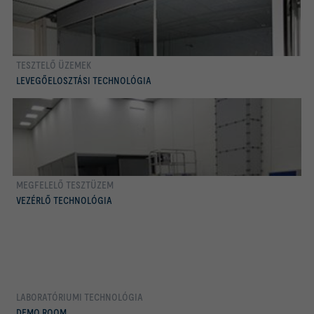
TESZTELŐ ÜZEMEK
több
LEVEGŐELOSZTÁSI TECHNOLÓGIA
MEGFELELŐ TESZTÜZEM
több
VEZÉRLŐ TECHNOLÓGIA
LABORATÓRIUMI TECHNOLÓGIA
több
DEMO ROOM