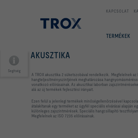
KAPCSOLAT
K
TERMÉKEK
AKUSZTIKA
Segítség
A TROX akusztika 2 süketszobával rendelkezik. Megfelelnek az 
hangteljesítményszintjének meghatározása hangnyomásmérésse
vonatkozó előírásainak. Az akusztikai laborban zajszintméréseke
alá az új termékek fejlesztési irányait.
Ezen felül a jelenlegi termékek minőségellenőrzésével kapcsol
átalakítanak egy terméket az ügyfél speciális elvárásai alapján 
különleges zajszintmérések. Speciális hangcsillapító tesztfolya
Megfelelnek az ISO 7235 előírásainak.