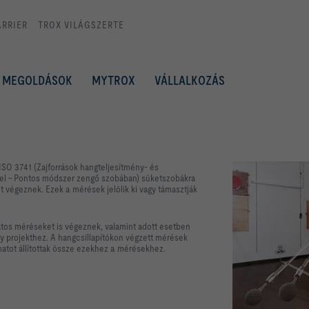
ARRIER
TROX VILÁGSZERTE
MEGOLDÁSOK
MYTROX
VÁLLALKOZÁS
ISO 3741 (Zajforrások hangteljesítmény- és
l – Pontos módszer zengő szobában) süketszobákra
t végeznek. Ezek a mérések jelölik ki vagy támasztják
atos méréseket is végeznek, valamint adott esetben
egy projekthez. A hangcsillapítókon végzett mérések
matot állítottak össze ezekhez a mérésekhez.