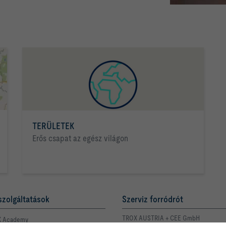
TERÜLETEK
Erős csapat az egész világon
szolgáltatások
Szerviz forródrót
TROX AUSTRIA + CEE GmbH
 Academy