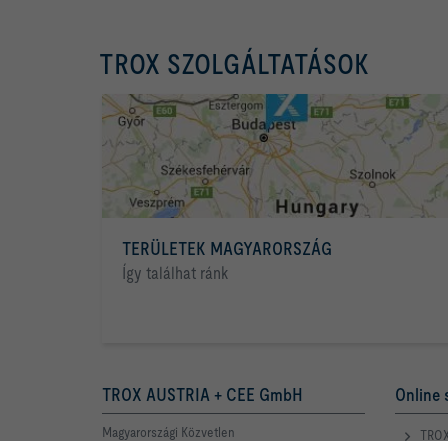
TROX SZOLGÁLTATÁSOK
TERÜLETEK MAGYARORSZÁG
Így találhat ránk
TROX AUSTRIA + CEE GmbH
Online 
Magyarországi Közvetlen
TROX