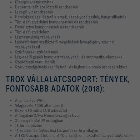
(Design) anemosztátok
Decentralizált szellőztető rendszerek
Levegő-víz rendszerek
Homlokzati szellőztető elemek, szabályozó zsaluk, hangcsillapítók
Tűz- és füstvédelmi komponensek és rendszerek
Füstelszívó komponensek és rendszerek
Tűz- és füstvédelem
Légmennyiség szabályozás
Laboratóriumi szellőztető megoldások levegőigény szerinti
szabályozással
Szűrőházak, szűrőelemek
Légkezelő gépek komplett szabályozó- és automatika elemekkel
Szellőztető ventilátorok
Szervízszolgáltatás szellőztető- és légkondicionáló rendszerekhez
TROX
VÁLLALATCSOPORT: TÉNYEK,
FONTOSABB ADATOK
(2018):
Alapítás éve 1951.
Világszerte 4000 alkalmazott
Közel 530 millió EUR árbevétel
A forgalom 2/3-a Németországon kívül
31 leányvállalat 29 országban
18 termelőüzem
12 kutatási és fejlesztési központ szerte a világon
A TROX csoport több mint 70 országban működtet leányvállalatokat és