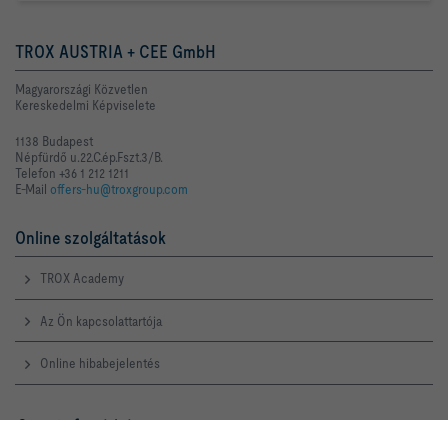
TROX AUSTRIA + CEE GmbH
Magyarországi Közvetlen
Kereskedelmi Képviselete
1138 Budapest
Népfürdő u.22.C.ép.Fszt.3/B.
Telefon +36 1 212 1211
E-Mail
offers-hu@troxgroup.com
Online szolgáltatások
TROX Academy
Az Ön kapcsolattartója
Online hibabejelentés
Szerviz forródrót