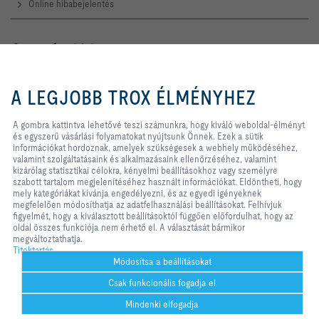
Online hibabejelentés
Szerviz forródrót
TROX AUSTRIA + CEE GmbH
A gombra kattintva lehetővé teszi
Magyarországi Közvetlen
számunkra, hogy kiváló weboldal-
A LEGJOBB TROX ÉLMÉNYHEZ
Kereskedelmi Képviselete
élményt és egyszerű vásárlási
folyamatokat nyújtsunk Önnek.
Telefon +36 1 212 1211
Ezek a sütik információkat
A gombra kattintva lehetővé teszi számunkra, hogy kiváló weboldal-élményt
Kapcsolat
hordoznak, amelyek szükségesek
és egyszerű vásárlási folyamatokat nyújtsunk Önnek. Ezek a sütik
a webhely működéséhez, valamint
információkat hordoznak, amelyek szükségesek a webhely működéséhez,
szolgáltatásaink és alkalmazásaink
valamint szolgáltatásaink és alkalmazásaink ellenőrzéséhez, valamint
ellenőrzéséhez, valamint kizárólag
kizárólag statisztikai célokra, kényelmi beállításokhoz vagy személyre
A TROX A KÖZÖSSÉGI MÉDIÁBAN
statisztikai célokra, kényelmi
szabott tartalom megjelenítéséhez használt információkat. Eldöntheti, hogy
beállításokhoz vagy személyre
mely kategóriákat kívánja engedélyezni, és az egyedi igényeknek
szabott tartalom megjelenítéséhez
megfelelően módosíthatja az adatfelhasználási beállításokat. Felhívjuk
használt információkat. Eldöntheti,
figyelmét, hogy a kiválasztott beállításoktól függően előfordulhat, hogy az
hogy mely kategóriákat kívánja
oldal összes funkciója nem érhető el. A választását bármikor
Kezdőlap
Kapcsolat
Impresszum
Szállítási és fizetési feltételek
engedélyezni, és az egyedi
megváltoztathatja.
igényeknek megfelelően
Titoktartás
Titoktartás
Jogi nyilatkozat
2026 © TROX AUSTRIA + CEE GmbH
módosíthatja az adatfelhasználási
Módosítsa a beállításokat
beállításokat. Felhívjuk figyelmét,
Csak funkcionális fogadja el
hogy a kiválasztott beállításoktól
függően előfordulhat, hogy az oldal
Mindenki elfogadja
összes funkciója nem érhető el. A
választását bármikor
Segítség
nyomtatás
kedvenc
megosztás
kapcsolat
PDF