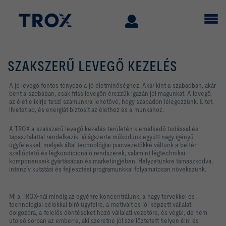
SZAKSZERŰ LEVEGŐ KEZELÉS
A jó levegő fontos tényező a jó életminőséghez. Akár kint a szabadban, akár
bent a szobában, csak friss levegőn érezzük igazán jól magunkat. A levegő,
az élet elixírje teszi számunkra lehetővé, hogy szabadon lélegezzünk. Éltet,
ihletet ad, és energiát biztosít az élethez és a munkához.
A TROX a szakszerű levegő kezelés területén kiemelkedő tudással és
tapasztalattal rendelkezik. Világszerte működünk együtt nagy igényű
ügyfelekkel, melyek által technológiai piacvezetőkké váltunk a beltéri
szellőztető és légkondicionáló rendszerek, valamint légtechnikai
komponenseik gyártásában és marketingjében. Helyzetünkre támaszkodva,
intenzív kutatási és fejlesztési programunkkal folyamatosan növekszünk.
Mi a TROX-nál mindig az egyénre koncentrálunk, a nagy tervekkel és
technológiai célokkal bíró ügyfélre, a motivált és jól képzett vállalati
dolgozóra, a felelős döntéseket hozó vállalati vezetőre, és végül, de nem
utolsó sorban az emberre, aki szeretne jól szellőztetett helyen élni és