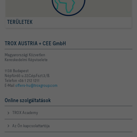
TERÜLETEK
TROX AUSTRIA + CEE GmbH
Magyarországi Közvetlen
Kereskedelmi Képviselete
1138 Budapest
Népfürdő u.22.C.ép.Fszt.3/B.
Telefon +36 1 212 1211
E-Mail
offers-hu@troxgroup.com
Online szolgáltatások
TROX Academy
Az Ön kapcsolattartója