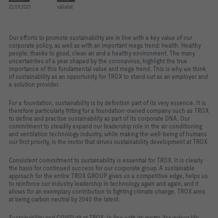
22.09.2021
vállalat
Our efforts to promote sustainability are in line with a key value of our
corporate policy, as well as with an important mega trend: health. Healthy
people, thanks to good, clean air and a healthy environment. The many
uncertainties of a year shaped by the coronavirus, highlight the true
importance of this fundamental value and mega trend. This is why we think
of sustainability as an opportunity for TROX to stand out as an employer and
a solution provider.
For a foundation, sustainability is by definition part of its very essence. It is
therefore particularly fitting for a foundation-owned company such as TROX
to define and practise sustainability as part of its corporate DNA. Our
commitment to steadily expand our leadership role in the air conditioning
and ventilation technology industry, while making the well-being of humans
our first priority, is the motor that drives sustainability development at TROX.
Consistent commitment to sustainability is essential for TROX. It is clearly
the basis for continued success for our corporate group. A sustainable
approach for the entire TROX GROUP gives us a competitive edge, helps us
to reinforce our industry leadership in technology again and again, and it
allows for an exemplary contribution to fighting climate change. TROX aims
at being carbon neutral by 2040 the latest.
Sustainability and COVID-19 at TROX. In line with its motto ‘for indoor life