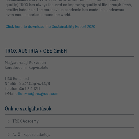
quality’, TROX has always focused on improving quality of life through fresh,
healthy indoor air. The coronavirus pandemic has made this endeavour
even more important around the world.
Click here to download the Sustainability Report 2020
TROX AUSTRIA + CEE GmbH
Magyarországi Közvetlen
Kereskedelmi Képviselete
1138 Budapest
Népfürdő u.22.C.ép.Fszt.3/B.
Telefon +36 1 212 1211
E-Mail
offers-hu@troxgroup.com
Online szolgáltatások
TROX Academy
Az Ön kapcsolattartója