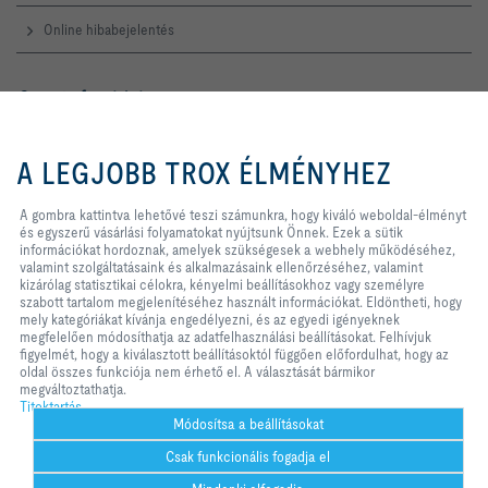
Online hibabejelentés
Szerviz forródrót
TROX AUSTRIA + CEE GmbH
A gombra kattintva lehetővé teszi
Magyarországi Közvetlen
számunkra, hogy kiváló weboldal-
A LEGJOBB TROX ÉLMÉNYHEZ
Kereskedelmi Képviselete
élményt és egyszerű vásárlási
folyamatokat nyújtsunk Önnek.
Telefon +36 1 212 1211
Ezek a sütik információkat
A gombra kattintva lehetővé teszi számunkra, hogy kiváló weboldal-élményt
Kapcsolat
hordoznak, amelyek szükségesek
és egyszerű vásárlási folyamatokat nyújtsunk Önnek. Ezek a sütik
a webhely működéséhez, valamint
információkat hordoznak, amelyek szükségesek a webhely működéséhez,
szolgáltatásaink és alkalmazásaink
valamint szolgáltatásaink és alkalmazásaink ellenőrzéséhez, valamint
ellenőrzéséhez, valamint kizárólag
kizárólag statisztikai célokra, kényelmi beállításokhoz vagy személyre
A TROX A KÖZÖSSÉGI MÉDIÁBAN
statisztikai célokra, kényelmi
szabott tartalom megjelenítéséhez használt információkat. Eldöntheti, hogy
beállításokhoz vagy személyre
mely kategóriákat kívánja engedélyezni, és az egyedi igényeknek
szabott tartalom megjelenítéséhez
megfelelően módosíthatja az adatfelhasználási beállításokat. Felhívjuk
használt információkat. Eldöntheti,
figyelmét, hogy a kiválasztott beállításoktól függően előfordulhat, hogy az
hogy mely kategóriákat kívánja
oldal összes funkciója nem érhető el. A választását bármikor
Kezdőlap
Kapcsolat
Impresszum
Szállítási és fizetési feltételek
engedélyezni, és az egyedi
megváltoztathatja.
igényeknek megfelelően
Titoktartás
Titoktartás
Jogi nyilatkozat
2026 © TROX AUSTRIA + CEE GmbH
módosíthatja az adatfelhasználási
Módosítsa a beállításokat
beállításokat. Felhívjuk figyelmét,
Csak funkcionális fogadja el
hogy a kiválasztott beállításoktól
függően előfordulhat, hogy az oldal