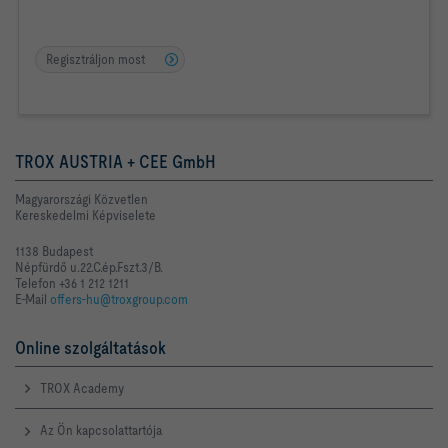
Regisztráljon most
TROX AUSTRIA + CEE GmbH
Magyarországi Közvetlen
Kereskedelmi Képviselete
1138 Budapest
Népfürdő u.22.C.ép.Fszt.3/B.
Telefon +36 1 212 1211
E-Mail
offers-hu@troxgroup.com
Online szolgáltatások
TROX Academy
Az Ön kapcsolattartója