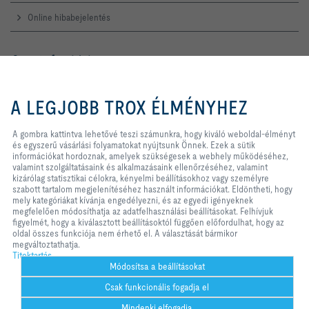
Online hibabejelentés
Szerviz forródrót
TROX AUSTRIA + CEE GmbH
A gombra kattintva lehetővé teszi
Magyarországi Közvetlen
számunkra, hogy kiváló weboldal-
A LEGJOBB TROX ÉLMÉNYHEZ
Kereskedelmi Képviselete
élményt és egyszerű vásárlási
folyamatokat nyújtsunk Önnek.
Telefon +36 1 212 1211
Ezek a sütik információkat
A gombra kattintva lehetővé teszi számunkra, hogy kiváló weboldal-élményt
Kapcsolat
hordoznak, amelyek szükségesek
és egyszerű vásárlási folyamatokat nyújtsunk Önnek. Ezek a sütik
a webhely működéséhez, valamint
információkat hordoznak, amelyek szükségesek a webhely működéséhez,
szolgáltatásaink és alkalmazásaink
valamint szolgáltatásaink és alkalmazásaink ellenőrzéséhez, valamint
ellenőrzéséhez, valamint kizárólag
kizárólag statisztikai célokra, kényelmi beállításokhoz vagy személyre
A TROX A KÖZÖSSÉGI MÉDIÁBAN
statisztikai célokra, kényelmi
szabott tartalom megjelenítéséhez használt információkat. Eldöntheti, hogy
beállításokhoz vagy személyre
mely kategóriákat kívánja engedélyezni, és az egyedi igényeknek
szabott tartalom megjelenítéséhez
megfelelően módosíthatja az adatfelhasználási beállításokat. Felhívjuk
használt információkat. Eldöntheti,
figyelmét, hogy a kiválasztott beállításoktól függően előfordulhat, hogy az
hogy mely kategóriákat kívánja
oldal összes funkciója nem érhető el. A választását bármikor
Kezdőlap
Kapcsolat
Impresszum
Szállítási és fizetési feltételek
engedélyezni, és az egyedi
megváltoztathatja.
igényeknek megfelelően
Titoktartás
Titoktartás
Jogi nyilatkozat
2026 © TROX AUSTRIA + CEE GmbH
módosíthatja az adatfelhasználási
Módosítsa a beállításokat
beállításokat. Felhívjuk figyelmét,
Csak funkcionális fogadja el
hogy a kiválasztott beállításoktól
függően előfordulhat, hogy az oldal
Mindenki elfogadja