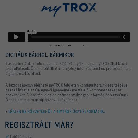
DIGITÁLIS BÁRHOL, BÁRMIKOR
Sok partnerünk mindennapi munkáját könnyítik meg a myTROX által kínált
szolgáltatások. Ön is profitálhat a rengeteg információból és professzionális
digitális eszközökből.
A biztonságosan elérhető myTROX felületen konfigurátoraink segítségével
összeállíthatja az Ön egyedi igényeinek megfelelő komponenseket és
eszközöket. A letöltési oldalon számos szükséges információt biztosítunk
Önnek amire a munkájához szüksége lehet.
>
LÉPJEN BE KÖZVETLENÜL A MYTROX ÜGYFÉLPORTÁLRA.
REGISZTRÁLT MÁR?
✓
Letöltési oldal