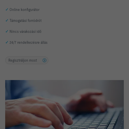
✓
Online konfigurátor
✓
Támogatási forródrót
✓
Nincs várakozási idő
✓
24/7 rendelkezésre állás
Regisztráljon most